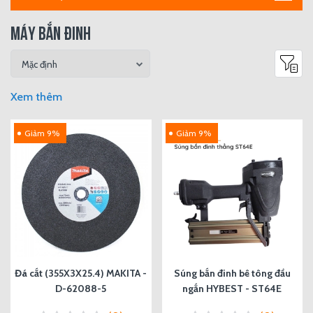
MÁY BẮN ĐINH
Xem thêm
Giảm 9%
Giảm 9%
Đá cắt (355X3X25.4) MAKITA -
Súng bắn đinh bê tông đầu
D-62088-5
ngắn HYBEST - ST64E