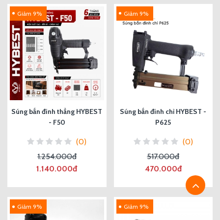
Giảm 9%
Giảm 9%
Súng bắn đinh thẳng HYBEST
Súng bắn đinh chỉ HYBEST -
- F50
P625
(0)
(0)
1.254.000đ
517.000đ
1.140.000đ
470.000đ
Giảm 9%
Giảm 9%