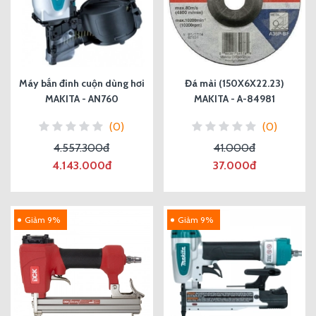
Máy bắn đinh cuộn dùng hơi
Đá mài (150X6X22.23)
MAKITA - AN760
MAKITA - A-84981
(0)
(0)
4.557.300đ
41.000đ
4.143.000đ
37.000đ
Giảm 9%
Giảm 9%