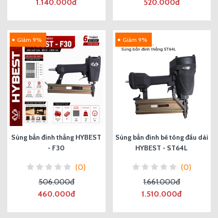
1.140.000đ
520.000đ
Giảm 9%
Giảm 9%
Súng bắn đinh thẳng HYBEST
Súng bắn đinh bê tông đầu dài
- F30
HYBEST - ST64L
(0)
(0)
506.000đ
1.661.000đ
460.000đ
1.510.000đ