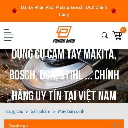
Đại Lý Phân Phối Makita, Bosch, DCK Chính
hãng
0
Dụng cụ cầm tay Makita,
Bosch, DCK, Stihl ... chính
hãng uy tín tại Việt Nam
Trang chủ
Sản phẩm
Máy bắn đinh
Danh mục