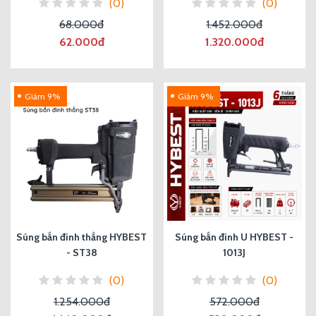
(0)
(0)
68.000đ
1.452.000đ
62.000đ
1.320.000đ
Giảm 9%
Giảm 9%
Súng bắn đinh thẳng HYBEST
Súng bắn đinh U HYBEST -
- ST38
1013J
(0)
(0)
1.254.000đ
572.000đ