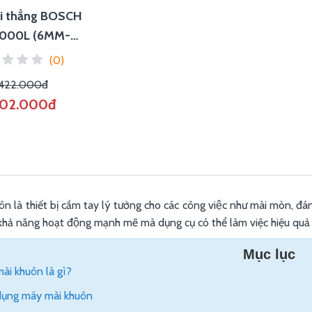
i thẳng BOSCH
000L (6MM-
/06012241K0
(0)
.422.000đ
202.000đ
 là thiết bị cầm tay lý tưởng cho các công việc như mài mòn, đánh 
, khả năng hoạt động mạnh mẽ mà dụng cụ có thể làm việc hiệu quả t
Mục lục
ài khuôn là gì?
ụng máy mài khuôn