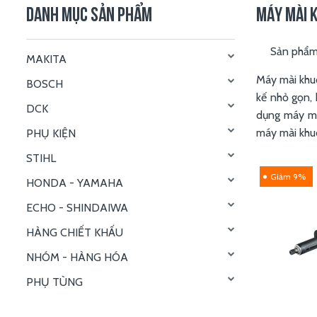
DANH MỤC SẢN PHẨM
MÁY MÀI 
Sản phẩ
MAKITA
Máy mài khuôn
BOSCH
kế nhỏ gọn
DCK
dụng máy mà
máy mài khuô
PHỤ KIỆN
STIHL
Giảm 9%
HONDA - YAMAHA
ECHO - SHINDAIWA
HÀNG CHIẾT KHẤU
NHÓM - HÀNG HÓA
PHỤ TÙNG