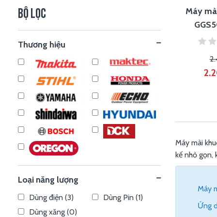
Máy mà
BỘ LỌC
GGS5
500W)
Thương hiệu
2
2.
Máy mài khuôn
kế nhỏ gọn
Loại năng lượng
Máy m
Dùng điện (3)
Dùng Pin (1)
Ứng d
Dùng xăng (0)