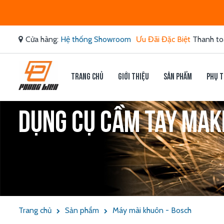
Cửa hàng:
Hệ thống Showroom
Ưu Đãi Đặc Biệt
Thanh to
Trang chủ
Giới thiệu
Sản phẩm
Phụ t
Dụng cụ cầm tay Makit
Trang chủ
Sản phẩm
Máy mài khuôn - Bosch