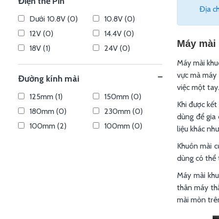
Điện thế Pin
Địa c
Dưới 10.8V (0)
10.8V (0)
12V (0)
14.4V (0)
Máy mài 
18V (1)
24V (0)
Máy mài khuô
vực mà máy m
Đường kính mài
việc một tay
125mm (1)
150mm (0)
Khi được kết
180mm (0)
230mm (0)
dùng để gia 
100mm (2)
100mm (0)
liệu khác nh
Khuôn mài củ
dùng có thể 
Máy mài khu
thân máy thẳ
mài mòn trên