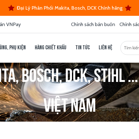
Đại Lý Phân Phối Makita, Bosch, DCK Chính hãng
án VNPay
Chính sách bán buôn
Chính sá
ùng, phụ kiện
Hàng chiết khấu
Tin tức
Liên hệ
a, Bosch, DCK, Stihl ...
Việt Nam