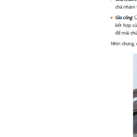
chà nhám 
Gia công:
Ứ
kết hợp củ
để mài ch
Nhìn chung, 