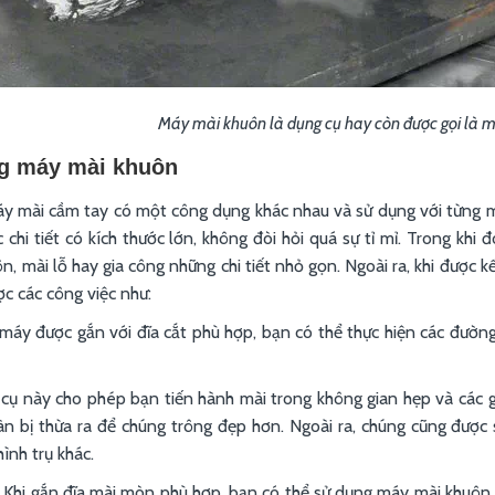
Máy mài khuôn là dụng cụ hay còn được gọi là 
g máy mài khuôn
y mài cầm tay có một công dụng khác nhau và sử dụng với từng mụ
c chi tiết có kích thước lớn, không đòi hỏi quá sự tỉ mỉ. Trong khi
n, mài lỗ hay gia công những chi tiết nhỏ gọn. Ngoài ra, khi được 
ợc các công việc như:
áy được gắn với đĩa cắt phù hợp, bạn có thể thực hiện các đường c
ụ này cho phép bạn tiến hành mài trong không gian hẹp và các g
n bị thừa ra để chúng trông đẹp hơn. Ngoài ra, chúng cũng được 
ình trụ khác.
Khi gắn đĩa mài mòn phù hợp, bạn có thể sử dụng máy mài khuôn