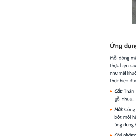
Ứng dụn
Mỗi dòng má
thực hiện cá
như mài khuô
thực hiện đư
Cắt:
Thân m
gỗ, nhựa…
Mài:
Công c
bớt mối hà
ứng dụng h
Chà nhám: