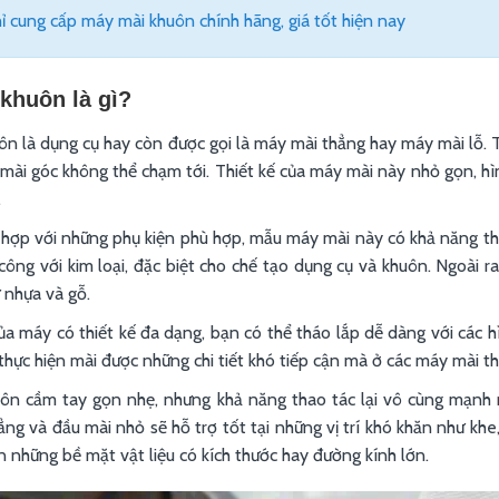
hỉ cung cấp máy mài khuôn chính hãng, giá tốt hiện nay
khuôn là gì?
n là dụng cụ hay còn được gọi là máy mài thẳng hay máy mài lỗ. T
ài góc không thể chạm tới. Thiết kế của máy mài này nhỏ gọn, h
.
 hợp với những phụ kiện phù hợp, mẫu máy mài này có khả năng thự
công với kim loại, đặc biệt cho chế tạo dụng cụ và khuôn. Ngoài 
ư nhựa và gỗ.
a máy có thiết kế đa dạng, bạn có thể tháo lắp dễ dàng với các hình
thực hiện mài được những chi tiết khó tiếp cận mà ở các máy mài 
ôn cầm tay gọn nhẹ, nhưng khả năng thao tác lại vô cùng mạnh m
ng và đầu mài nhỏ sẽ hỗ trợ tốt tại những vị trí khó khăn như khe
 những bề mặt vật liệu có kích thước hay đường kính lớn.