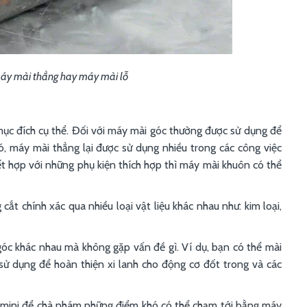
máy mài thẳng hay máy mài lỗ
c đích cụ thể. Đối với máy mài góc thường được sử dụng để
 đó, máy mài thẳng lại được sử dụng nhiều trong các công việc
kết hợp với những phụ kiện thích hợp thì máy mài khuôn có thể
ắt chính xác qua nhiều loại vật liệu khác nhau như: kim loại,
óc khác nhau mà không gặp vấn đề gì. Ví dụ, bạn có thể mài
sử dụng để hoàn thiện xi lanh cho động cơ đốt trong và các
 mini để chà nhám những điểm khó có thể chạm tới bằng máy