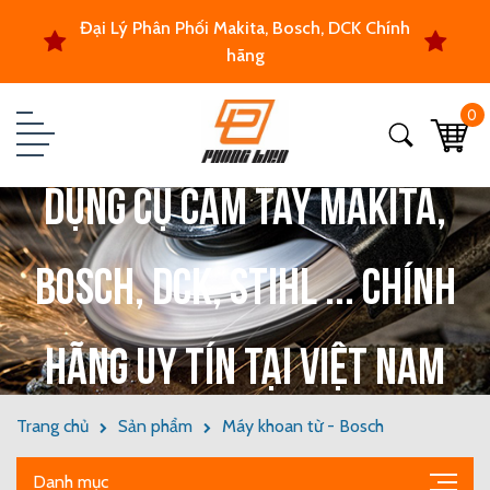
Đại Lý Phân Phối Makita, Bosch, DCK Chính
hãng
0
Dụng cụ cầm tay Makita,
Bosch, DCK, Stihl ... chính
hãng uy tín tại Việt Nam
Trang chủ
Sản phẩm
Máy khoan từ - Bosch
Danh mục