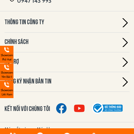
0947 143 993
THÔNG TIN CÔNG TY
CHÍNH SÁCH
Showroom
Phố Huế
HỖ TRỢ
Showroom
Yên Bái II
ĐĂNG KÝ NHẬN BẢN TIN
Showroom
Lĩnh Nam
KẾT NỐI VỚI CHÚNG TÔI
Máy cắt cỏ
Máy khoan