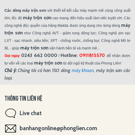
Các dòng máy trộn sơn
với thiết kế kết cấu máy mạnh mẽ cùng công suất
máy trộn sơn
lớn, tốc độ
cao mang đến hiệu suất làm viêc tuyệt vời. Các
máy
công nghệ độc quyền của hãng Makita được ứng dụng cho từng dòng
trộn sơn
như Công nghệ AVT - giảm rung động lực; Công nghệ pin sạc
LXT - sạc nhanh, siêu bền; XPT - chống nước, chống bụi; Công nghệ Mô tơ
máy trộn sơn
BL - giúp
vận hành bền bỉ và mạnh mẽ...
0243 662 0000
Hotline:
0911815570
Gọi ngay
/
để nhận được
máy trộn sơn
tư vấn về các loại
từ đội ngũ kỹ thuật của Phong Liên!
Chú ý:
Chúng tôi có hơn 150 dòng
máy khoan
, máy trộn sơn các
loại.
THÔNG TIN LIÊN HỆ
Live chat
banhangonline@phonglien.com