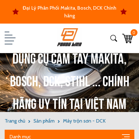
Đại Lý Phân Phối Makita, Bosch, DCK Chính
hãng
0
Dụng cụ cầm tay Makita,
Bosch, DCK, Stihl ... chính
hãng uy tín tại Việt Nam
Trang chủ
Sản phẩm
Máy trộn sơn - DCK
Danh mục