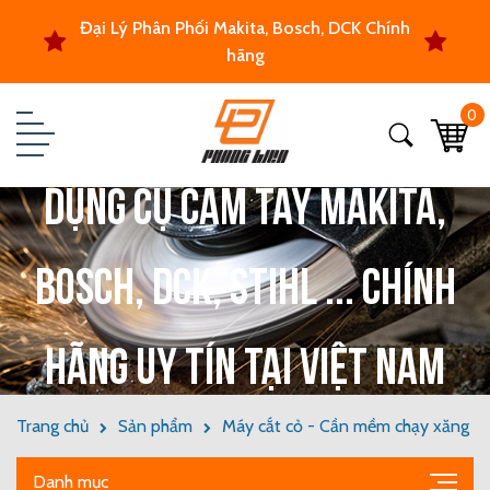
Đại Lý Phân Phối Makita, Bosch, DCK Chính
hãng
0
Dụng cụ cầm tay Makita,
Bosch, DCK, Stihl ... chính
hãng uy tín tại Việt Nam
Trang chủ
Sản phẩm
Máy cắt cỏ - Cần mềm chạy xăng
Danh mục