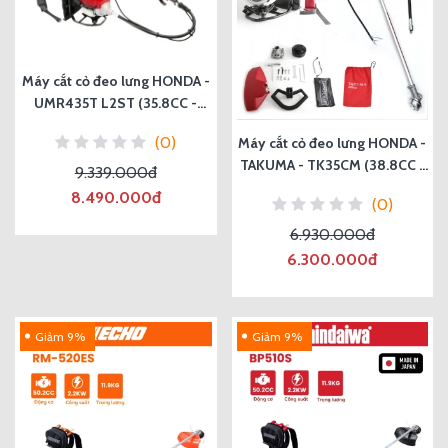
Máy cắt cỏ đeo lưng HONDA -
UMR435T L2ST (35.8CC -
1.4HP)
(0)
Máy cắt cỏ đeo lưng HONDA -
TAKUMA - TK35CM (38.8CC -
9.339.000đ
1.4HP)
8.490.000đ
(0)
6.930.000đ
6.300.000đ
Giảm 9%
Giảm 9%