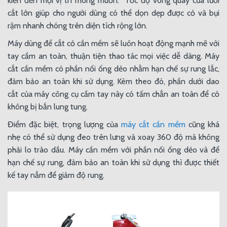
kiển đến mọi vị trí mong muốn. Tốc độ vòng quay của lưỡi
cắt lớn giúp cho người dùng có thể dọn dẹp được cỏ và bụi
rậm nhanh chóng trên diện tích rộng lớn.
Máy dùng để cắt cỏ cần mềm sẽ luôn hoạt động mạnh mẽ với
tay cầm an toàn, thuận tiện thao tác mọi việc dễ dàng. Máy
cắt cần mềm có phần nối ống dẻo nhằm hạn chế sự rung lắc,
đảm bảo an toàn khi sử dụng. Kèm theo đó, phần dưới dao
cắt của máy công cụ cầm tay này có tấm chắn an toàn để cỏ
không bị bắn lung tung.
Điểm đặc biệt, trọng lượng của
máy cắt cần mềm
cũng khá
nhẹ có thể sử dụng đeo trên lưng và xoay 360 độ mà không
phải lo trào dầu. Máy cần mềm với phần nối ống dẻo và để
hạn chế sự rung, đảm bảo an toàn khi sử dụng thì được thiết
kế tay nắm để giảm độ rung.