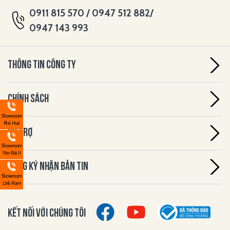
0911 815 570 / 0947 512 882/
0947 143 993
THÔNG TIN CÔNG TY
CHÍNH SÁCH
Showroom
Phố Huế
HỖ TRỢ
Showroom
Yên Bái II
ĐĂNG KÝ NHẬN BẢN TIN
Showroom
Lĩnh Nam
KẾT NỐI VỚI CHÚNG TÔI