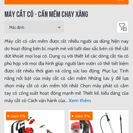
MÁY CẮT CỎ - CẦN MỀM CHẠY XĂNG
Máy cắt cỏ cần mềm được rất nhiều người ưa dùng hiện nay
do hoạt động bền bỉ, mạnh mẻ với lưỡi dao sắc bén có thể cắt
dứt khoát mọi loại cỏ. Dụng cụ với thiết kế các dòng cắt tỉa cỏ
phù hợp với mọi địa hình giúp người làm vườn có thể tiết kiệm
được rất nhiều thời gian và công sức lao động. Mục lục Tính
năng nổi bật của máy cắt cỏ cần mềm Những lưu ý để lựa
chọn máy cắt cỏ cán mềm tốt nhất Chọn máy phát cỏ cầm
tay có công suất hoạt động mạnh mẽ Thiết kế, kiểu dáng của
máy cắt cỏ Cách vận hành của...
Xem thêm
Giảm 9%
Giảm 9%