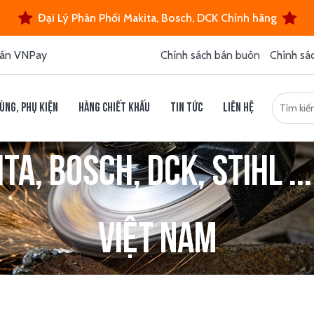
Đại Lý Phân Phối Makita, Bosch, DCK Chính hãng
án VNPay
Chính sách bán buôn
Chính sá
ùng, phụ kiện
Hàng chiết khấu
Tin tức
Liên hệ
a, Bosch, DCK, Stihl ...
Việt Nam