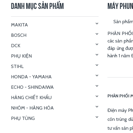
DANH MỤC SẢN PHẨM
MÁY PHUN
Sản phẩ
MAKITA
PHÂN PHỐI 
BOSCH
các sản phẩm
DCK
đáp ứng đượ
hành 1 năm 
PHỤ KIỆN
STIHL
HONDA - YAMAHA
ECHO - SHINDAIWA
PHÂN PHỐI 
HÀNG CHIẾT KHẤU
NHÓM - HÀNG HÓA
Điện máy Ph
PHỤ TÙNG
côn trùng dù
tư vấn sản p