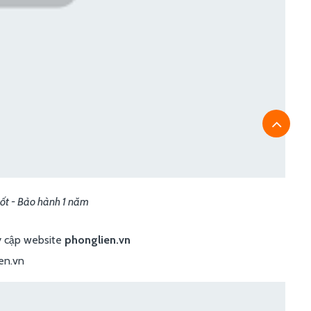
ốt - Bảo hành 1 năm
y cập website
phonglien.vn
ien.vn