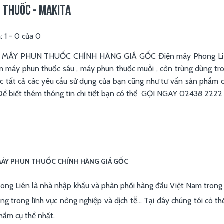
 THUỐC - MAKITA
m:
1
-
0
của
0
MÁY PHUN THUỐC CHÍNH HÃNG GIÁ GỐC Điện máy Phong Liên là
 máy phun thuốc sâu , máy phun thuốc muỗi , côn trùng dùng trong
c tất cả các yêu cầu sử dụng của bạn cũng như tư vấn sản phẩm c
Để biết thêm thông tin chi tiết bạn có thể GỌI NGAY 02438 2222 
MÁY PHUN THUỐC CHÍNH HÃNG GIÁ GỐC
ong Liên là nhà nhập khẩu và phân phối hàng đầu Việt Nam tron
ng trong lĩnh vực nông nghiệp và dịch tễ... Tại đây chúng tôi có 
hẩm cụ thể nhất.