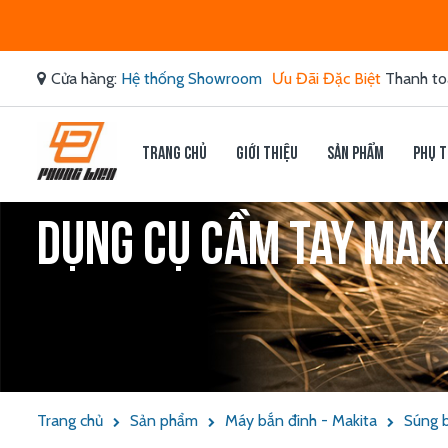
Cửa hàng:
Hệ thống Showroom
Ưu Đãi Đặc Biệt
Thanh to
Trang chủ
Giới thiệu
Sản phẩm
Phụ t
Dụng cụ cầm tay Makit
Trang chủ
Sản phẩm
Máy bắn đinh - Makita
Súng 