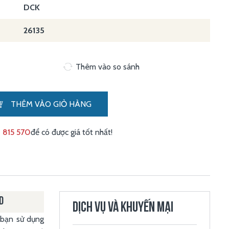
DCK
26135
Thêm vào so sánh
THÊM VÀO GIỎ HÀNG
 815 570
để có được giá tốt nhất!
D
DỊCH VỤ VÀ KHUYẾN MẠI
 bạn sử dụng