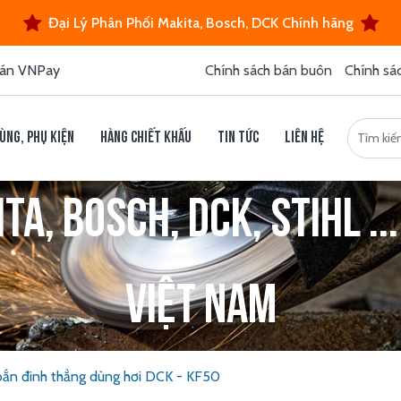
Đại Lý Phân Phối Makita, Bosch, DCK Chính hãng
án VNPay
Chính sách bán buôn
Chính sá
ùng, phụ kiện
Hàng chiết khấu
Tin tức
Liên hệ
a, Bosch, DCK, Stihl ...
Việt Nam
bắn đinh thẳng dùng hơi DCK - KF50