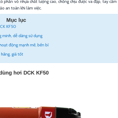
có phần vỏ nhựa chất lượng cao, chống chịu được va đập, tay cầm
 an toàn khi làm việc.
Mục lục
 DCK KF50
g minh, dễ dàng sử dụng
hoạt động mạnh mẽ, bền bỉ
hãng, giá tốt
g dùng hơi DCK KF50