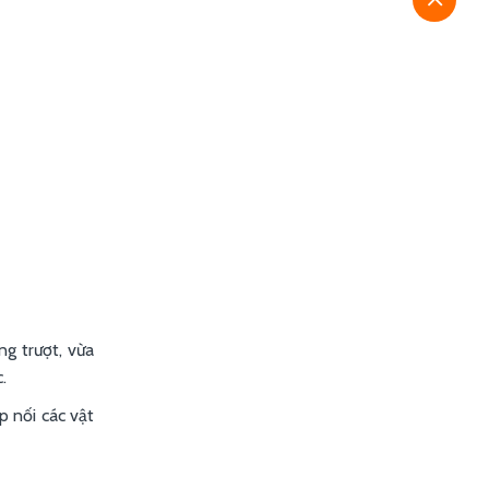
g trượt, vừa
.
p nối các vật