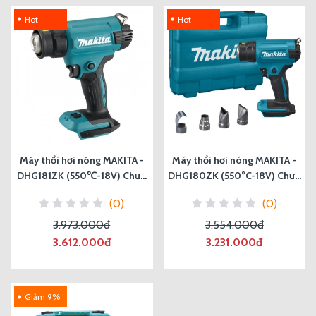
Hot
Hot
Máy thổi hơi nóng MAKITA -
Máy thổi hơi nóng MAKITA -
DHG181ZK (550℃-18V) Chưa
DHG180ZK (550°C-18V) Chưa
pin, sạc
pin, sạc
(0)
(0)
3.973.000đ
3.554.000đ
3.612.000đ
3.231.000đ
Giảm 9%