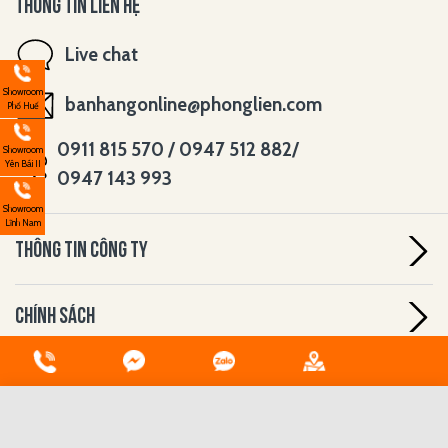
THÔNG TIN LIÊN HỆ
Live chat
Showroom
banhangonline@phonglien.com
Phố Huế
0911 815 570 / 0947 512 882/
Showroom
Yên Bái II
0947 143 993
Showroom
Lĩnh Nam
THÔNG TIN CÔNG TY
CHÍNH SÁCH
HỖ TRỢ
Đã có 9 sản phẩm được chọn
Tối đa 3 sản phẩm được so sánh