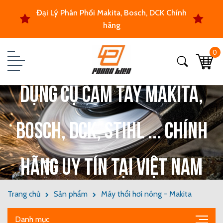
Đại Lý Phân Phối Makita, Bosch, DCK Chính
hãng
0
Dụng cụ cầm tay Makita,
Bosch, DCK, Stihl ... chính
hãng uy tín tại Việt Nam
Trang chủ
Sản phẩm
Máy thổi hơi nóng - Makita
Danh mục