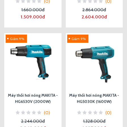
(0)
(0)
1.660.000đ
2.864.000đ
1.509.000đ
2.604.000đ
Giảm 9%
Giảm 9%
Máy thổi hơi nóng MAKITA -
Máy thổi hơi nóng MAKITA -
HG6530V (2000W)
HG5030K (1600W)
(0)
(0)
2.244.000đ
1.328.000đ