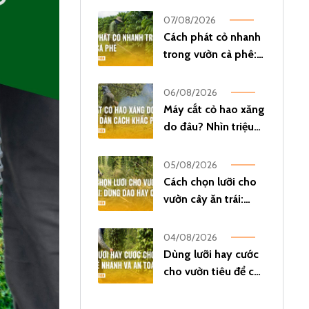
đầu tiên?
07/08/2026
Cách phát cỏ nhanh
trong vườn cà phê:
Đi máy thế nào để ít
phải phát lại?
06/08/2026
Máy cắt cỏ hao xăng
do đâu? Nhìn triệu
chứng đoán đúng
nguyên nhân!
05/08/2026
Cách chọn lưỡi cho
vườn cây ăn trái:
Nên dùng dao hay
cước?
04/08/2026
Dùng lưỡi hay cước
cho vườn tiêu để cắt
cỏ vừa nhanh vừa an
toàn?