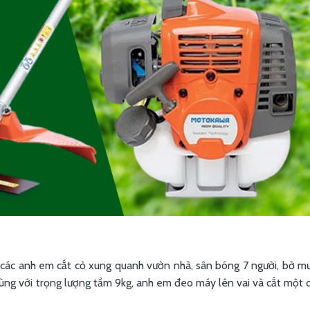
các anh em cắt cỏ xung quanh vườn nhà, sân bóng 7 người, bờ mư
ùng với trọng lượng tầm 9kg, anh em đeo máy lên vai và cắt một 