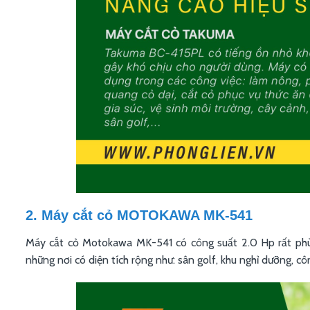
2. Máy cắt cỏ MOTOKAWA MK-541
Máy cắt cỏ Motokawa MK-541 có công suất 2.0 Hp rất phù 
những nơi có diện tích rộng như: sân golf, khu nghỉ dưỡng, công