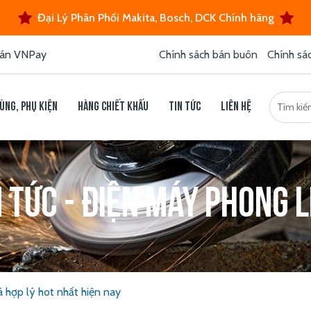
Đại Lý Phân Phối Makita, Bosch, DCK Chính hãng
án VNPay
Chính sách bán buôn
Chính sá
ùng, phụ kiện
Hàng chiết khấu
Tin tức
Liên hệ
n tức - Điện máy Phong L
 hợp lý hot nhất hiện nay