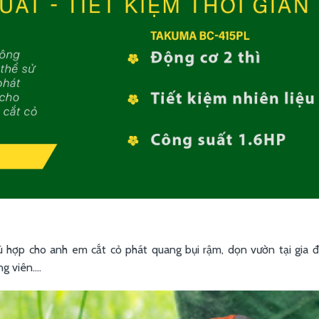
hợp cho anh em cắt cỏ phát quang bụi rậm, dọn vườn tại gia đì
 viên....