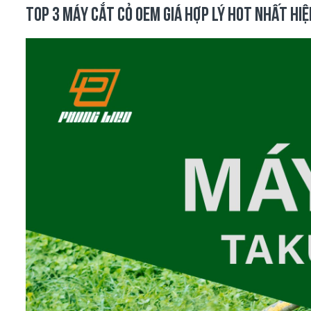
TOP 3 MÁY CẮT CỎ OEM GIÁ HỢP LÝ HOT NHẤT HI