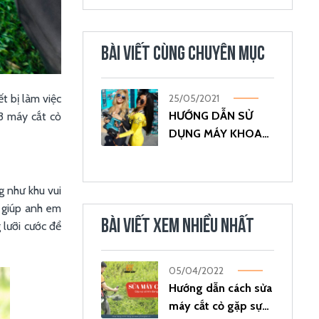
BÀI VIẾT CÙNG CHUYÊN MỤC
t bị làm việc
25/05/2021
HƯỚNG DẪN SỬ
 3 máy cắt cỏ
DỤNG MÁY KHOAN
CẦM TAY AN TOÀN
HIỆU QUẢ
 như khu vui
m giúp anh em
BÀI VIẾT XEM NHIỀU NHẤT
 lưỡi cước để
05/04/2022
Hướng dẫn cách sửa
máy cắt cỏ gặp sự