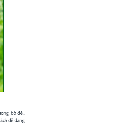
ơng, bờ đê...
cách dễ dàng,