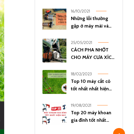
cố khi đang sử dụng
16/10/2021
Những lỗi thường
gặp ở máy mài và
cách sửa chữa máy
mài cầm tay
25/05/2021
CÁCH PHA NHỚT
CHO MÁY CƯA XÍCH
ĐÚNG CÁCH
18/02/2023
Top 10 máy cắt cỏ
tốt nhất nhất hiện
nay
19/08/2021
Top 20 máy khoan
gia đình tốt nhất
hiện nay