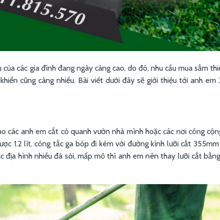
u của các gia đình đang ngày càng cao, do đó, nhu cầu mua sắm thiế
hiển cũng càng nhiều. Bài viết dưới đây sẽ giới thiệu tới anh em
o các anh em cắt cỏ quanh vườn nhà mình hoặc các nơi công cộng
được 1.2 lít, công tắc ga bóp đi kèm với đường kính lưỡi cắt 355m
c địa hình nhiều đá sỏi, mấp mô thì anh em nên thay lưỡi cắt bằng