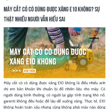
MÁY CẮT CỎ CÓ DÙNG ĐƯỢC XĂNG E10 KHÔNG? SỰ
THẬT NHIỀU NGƯỜI VẪN HIỂU SAI
Máy cắt cỏ có dùng được xăng E10 không là điều nhiều anh
chị em băn khoăn khi chuẩn bị đổ nhiên liệu cho máy. Có
người dùng bình thường, có người lại gặp tình trạng khó nổ,
garenti không đều hoặc để lâu dễ xuống xăng. Thực tế, E10
không hoàn toàn xấu nhưng cũng không phải máy nào dùng