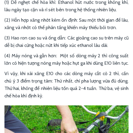
(1) Dễ nghẹt chế hòa khí: Ethanol hút nước trong không khí,
lâu ngày tạo cặn và rỉ sét bên trong hệ thống nhiên liệu.
(2) Hỗn hợp xăng nhớt kém ổn định: Sau một thời gian để lâu,
xăng và nhớt có thể phân tầng khiến máy thiếu bôi trơn.
(3) Hao ron cao su và ống dẫn: Các gioăng cao su trên máy cũ
dễ bị chai cứng hoặc nứt khi tiếp xúc ethanol lâu dài.
(4) Máy nóng và gằn hơn: Một số dòng máy 2 thì công suất
lớn có hiện tượng nóng máy hoặc hụt ga khi dùng E10 liên tục.
Vì vậy, khi xài xăng E10 cho các dòng máy cắt cỏ 2 thì, cần
chú ý 3 điểm trọng tâm: Thứ nhất, chỉ pha lượng vừa đủ dùng.
Thứ hai, không để nhiên liệu tồn quá 2-4 tuần. Thứ ba, vệ sinh
chế hòa khí định kỳ.