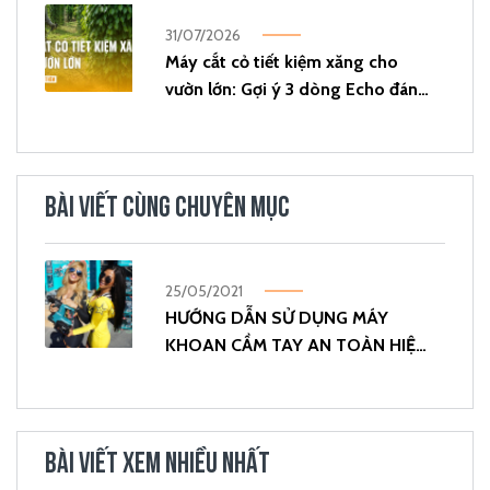
31/07/2026
Máy cắt cỏ tiết kiệm xăng cho
vườn lớn: Gợi ý 3 dòng Echo đáng
đầu tư
BÀI VIẾT CÙNG CHUYÊN MỤC
25/05/2021
HƯỚNG DẪN SỬ DỤNG MÁY
KHOAN CẦM TAY AN TOÀN HIỆU
QUẢ
BÀI VIẾT XEM NHIỀU NHẤT