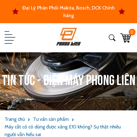
Đại Lý Phân Phối Makita, Bosch, DCK Chính
hãng
0
Tin tức - Điện máy Phong Liên
Trang chủ
Tư vấn sản phẩm
Máy cắt cỏ có dùng được xăng E10 không? Sự thật nhiều
người vẫn hiểu sai