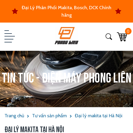
Đại Lý Phân Phối Makita, Bosch, DCK Chính
hãng
0
Tin tức - Điện máy Phong Liên
Trang chủ
Tư vấn sản phẩm
Đại lý makita tại Hà Nội
ĐẠI LÝ MAKITA TẠI HÀ NỘI