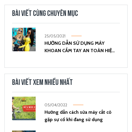
BÀI VIẾT CÙNG CHUYÊN MỤC
25/05/2021
HƯỚNG DẪN SỬ DỤNG MÁY
KHOAN CẦM TAY AN TOÀN HIỆU
QUẢ
BÀI VIẾT XEM NHIỀU NHẤT
05/04/2022
Hướng dẫn cách sửa máy cắt cỏ
gặp sự cố khi đang sử dụng