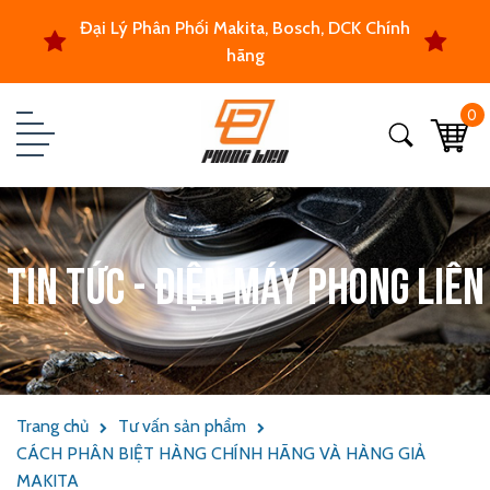
Đại Lý Phân Phối Makita, Bosch, DCK Chính
hãng
0
Tin tức - Điện máy Phong Liên
Trang chủ
Tư vấn sản phẩm
CÁCH PHÂN BIỆT HÀNG CHÍNH HÃNG VÀ HÀNG GIẢ
MAKITA