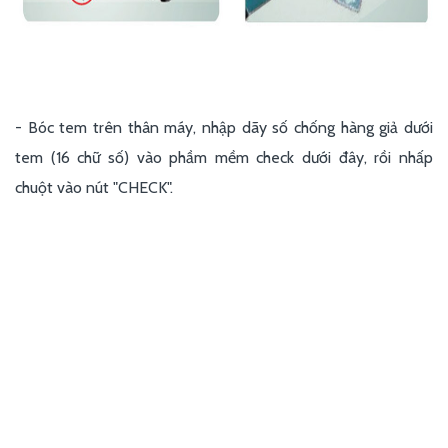
​- Bóc tem trên thân máy, nhập dãy số chống hàng giả dưới
tem (16 chữ số) vào phầm mềm check dưới đây, rồi nhấp
chuột vào nút "CHECK".