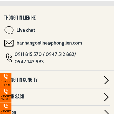
THÔNG TIN LIÊN HỆ
Live chat
banhangonline@phonglien.com
0911 815 570 / 0947 512 882/
0947 143 993
THÔNG TIN CÔNG TY
Showroom
Phố Huế
CHÍNH SÁCH
Showroom
Yên Bái II
Showroom
HỖ TRỢ