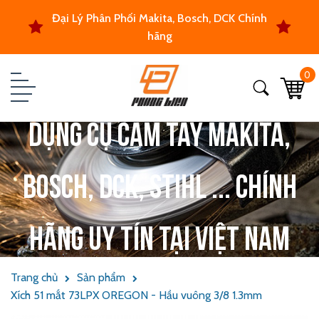
Đại Lý Phân Phối Makita, Bosch, DCK Chính
hãng
0
Dụng cụ cầm tay Makita,
Bosch, DCK, Stihl ... chính
hãng uy tín tại Việt Nam
Trang chủ
Sản phẩm
Xích 51 mắt 73LPX OREGON - Hầu vuông 3/8 1.3mm