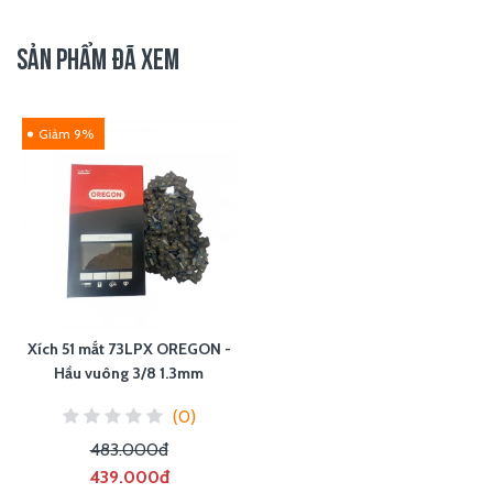
SẢN PHẨM ĐÃ XEM
Giảm 9%
Xích 51 mắt 73LPX OREGON -
Hầu vuông 3/8 1.3mm
(0)
483.000đ
439.000đ