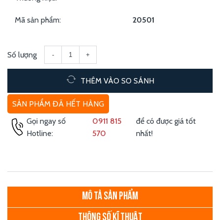
Mã sản phẩm:
20501
Số lượng
-
+
THÊM VÀO SO SÁNH
SẢN PHẨM ĐÃ HẾT HÀNG
Gọi ngay số
0911 815
để có được giá tốt
Hotline:
570
nhất!
MÔ TẢ SẢN PHẨM
THÔNG SỐ KĨ THUẬT