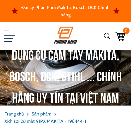
Đại Lý Phân Phối Makita, Bosch, DCK Chính
hãng
0
Dụng cụ cầm tay Makita,
Bosch, DCK, Stihl ... chính
hãng uy tín tại Việt Nam
Trang chủ
Sản phẩm
Xích sợi 28 mắt 91PX MAKITA - 196444-1