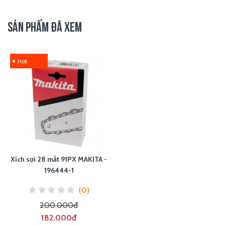
SẢN PHẨM ĐÃ XEM
Hot
Xích sợi 28 mắt 91PX MAKITA -
196444-1
(0)
200.000đ
182.000đ