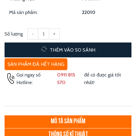
Mã sản phẩm:
22010
Số lượng
-
+
THÊM VÀO SO SÁNH
SẢN PHẨM ĐÃ HẾT HÀNG
Gọi ngay số
0911 815
để có được giá tốt
Hotline:
570
nhất!
MÔ TẢ SẢN PHẨM
THÔNG SỐ KĨ THUẬT