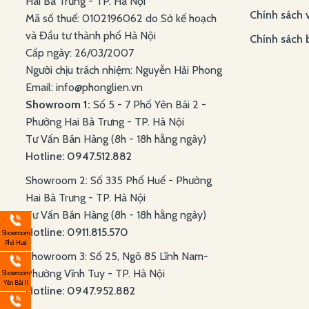
Hai Bà Trưng - TP. Hà Nội
Chính sách 
Mã số thuế: 0102196062 do Sở kế hoạch
và Đầu tư thành phố Hà Nội
Chính sách 
Cấp ngày: 26/03/2007
Người chịu trách nhiệm: Nguyễn Hải Phong
Email: info@phonglien.vn
Showroom 1:
Số 5 - 7 Phố Yên Bái 2 -
Phường Hai Bà Trưng - TP. Hà Nội
Tư Vấn Bán Hàng (8h - 18h hằng ngày)
Hotline: 0947.512.882
Showroom 2: Số 335 Phố Huế - Phường
Hai Bà Trưng - TP. Hà Nội
Tư Vấn Bán Hàng (8h - 18h hằng ngày)
Hotline: 0911.815.570
Showroom
Phố Huế
Showroom 3: Số 25, Ngõ 85 Lĩnh Nam-
Phường Vĩnh Tuy - TP. Hà Nội
Showroom
Yên Bái II
Hotline: 0947.952.882