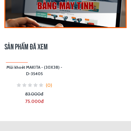
SẢN PHẨM ĐÃ XEM
Hot
Mũi khoét MAKITA - (30X38) -
D-35405
(0)
83.000đ
75.000đ