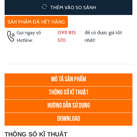
THÊM VÀO SO SÁNH
SẢN PHẨM ĐÃ HẾT HÀNG
Gọi ngay số
0911 815
để có được giá tốt
Hotline:
570
nhất!
MÔ TẢ SẢN PHẨM
THÔNG SỐ KĨ THUẬT
HƯỚNG DẪN SỬ DỤNG
DOWNLOAD
THÔNG SỐ KĨ THUẬT