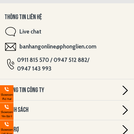
THÔNG TIN LIÊN HỆ
Live chat
banhangonline@phonglien.com
0911 815 570 / 0947 512 882/
0947 143 993
THÔNG TIN CÔNG TY
Showroom
Phố Huế
CHÍNH SÁCH
Showroom
Yên Bái II
HỖ TRỢ
Showroom
Lĩnh Nam