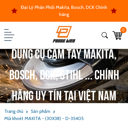
Đại Lý Phân Phối Makita, Bosch, DCK Chính
hãng
0
Dụng cụ cầm tay Makita,
Bosch, DCK, Stihl ... chính
hãng uy tín tại Việt Nam
Trang chủ
Sản phẩm
Mũi khoét MAKITA - (30X38) - D-35405