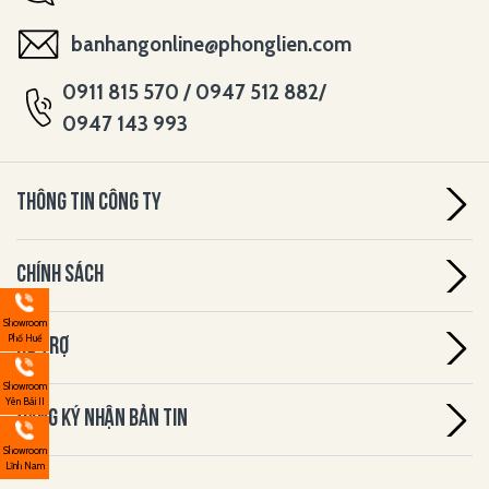
banhangonline@phonglien.com
0911 815 570 / 0947 512 882/
0947 143 993
THÔNG TIN CÔNG TY
CHÍNH SÁCH
Showroom
Phố Huế
HỖ TRỢ
Showroom
Yên Bái II
ĐĂNG KÝ NHẬN BẢN TIN
Showroom
Lĩnh Nam