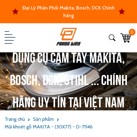
Đại Lý Phân Phối Makita, Bosch, DCK Chính
hãng
0
Dụng cụ cầm tay Makita,
Bosch, DCK, Stihl ... chính
hãng uy tín tại Việt Nam
Trang chủ
Sản phẩm
Mũi khoét gỗ MAKITA - (30X77) - D-71146