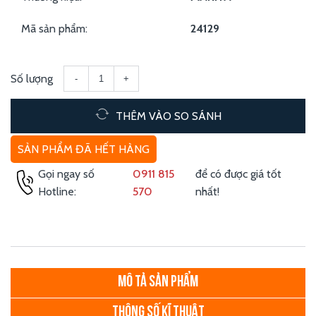
Mã sản phẩm:
24129
Số lượng
-
+
THÊM VÀO SO SÁNH
SẢN PHẨM ĐÃ HẾT HÀNG
Gọi ngay số
0911 815
để có được giá tốt
Hotline:
570
nhất!
MÔ TẢ SẢN PHẨM
THÔNG SỐ KĨ THUẬT