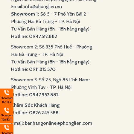
Email: info@phonglien.vn
Showroom 1:
Số 5 - 7 Phố Yên Bái 2 -
Phường Hai Bà Trưng - TP. Hà Nội
Tư Vấn Bán Hàng (8h - 18h hằng ngày)
Hotline: 0947.512.882
Showroom 2: Số 335 Phố Huế - Phường
Hai Bà Trưng - TP. Hà Nội
Tư Vấn Bán Hàng (8h - 18h hằng ngày)
Hotline: 0911.815.570
Showroom 3: Số 25, Ngõ 85 Lĩnh Nam-
Phường Vĩnh Tuy - TP. Hà Nội
Hotline: 0947.952.882
Showroom
Phố Huế
Chăm Sóc Khách Hàng
Hotline: 0826.245.588
Showroom
Yên Bái II
Email: banhangonline@phonglien.com
Showroom