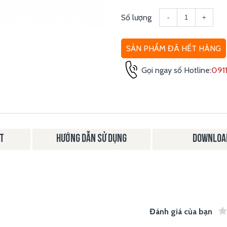
Số lượng
-
+
SẢN PHẨM ĐÃ HẾT HÀNG
Gọi ngay số Hotline:
0911
ẬT
HƯỚNG DẪN SỬ DỤNG
DOWNLOA
Đánh giá của bạn