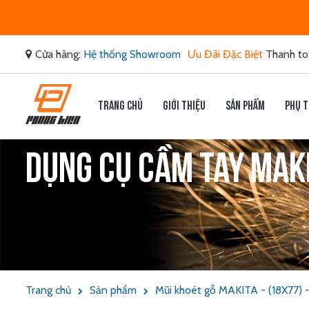
Cửa hàng:
Hệ thống Showroom
Ưu Đãi Đặc Biệt
Thanh to
Trang chủ
Giới thiệu
Sản phẩm
Phụ t
Dụng cụ cầm tay Makit
Trang chủ
Sản phẩm
Mũi khoét gỗ MAKITA - (18X77) 