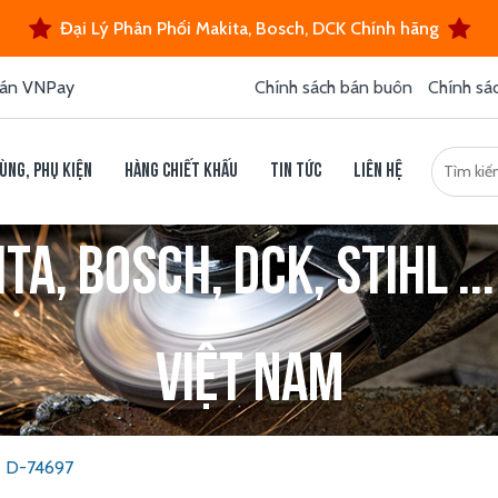
Đại Lý Phân Phối Makita, Bosch, DCK Chính hãng
án VNPay
Chính sách bán buôn
Chính sá
ùng, phụ kiện
Hàng chiết khấu
Tin tức
Liên hệ
a, Bosch, DCK, Stihl ...
Việt Nam
- D-74697