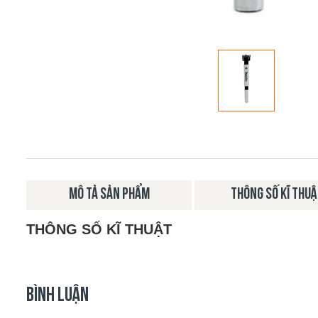
MÔ TẢ SẢN PHẨM
THÔNG SỐ KĨ THU
THÔNG SỐ KĨ THUẬT
BÌNH LUẬN