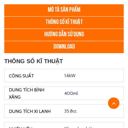
MÔ TẢ SẢN PHẨM
THÔNG SỐ KĨ THUẬT
HƯỚNG DẪN SỬ DỤNG
DOWNLOAD
THÔNG SỐ KĨ THUẬT
1.6kW
400ml
35.8cc