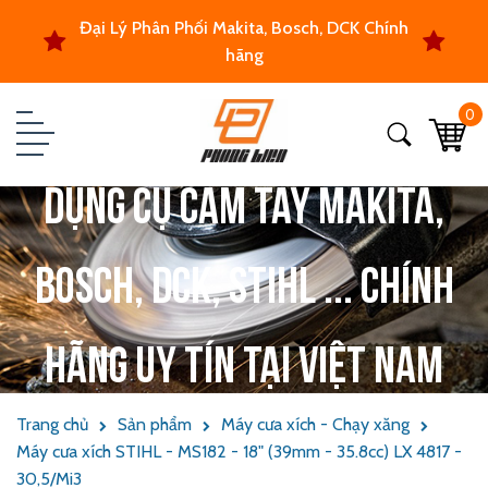
Đại Lý Phân Phối Makita, Bosch, DCK Chính
hãng
0
Dụng cụ cầm tay Makita,
Bosch, DCK, Stihl ... chính
hãng uy tín tại Việt Nam
Trang chủ
Sản phẩm
Máy cưa xích - Chạy xăng
Máy cưa xích STIHL - MS182 - 18" (39mm - 35.8cc) LX 4817 -
30,5/Mi3