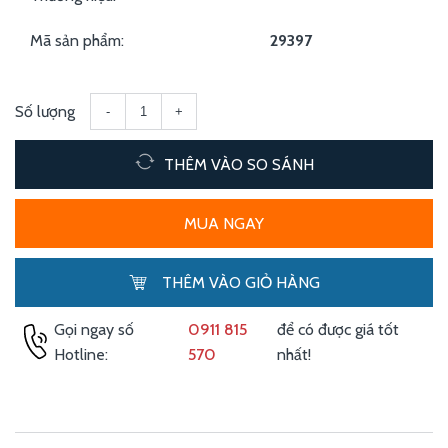
Mã sản phẩm:
29397
Số lượng
-
+
THÊM VÀO SO SÁNH
MUA NGAY
THÊM VÀO GIỎ HÀNG
Gọi ngay số
0911 815
để có được giá tốt
Hotline:
570
nhất!