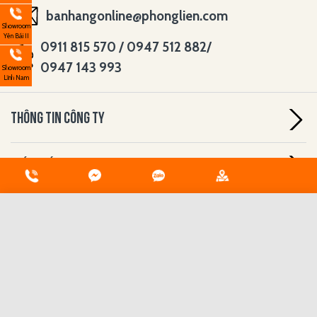
banhangonline@phonglien.com
Showroom
Yên Bái II
0911 815 570 / 0947 512 882/
0947 143 993
Showroom
Lĩnh Nam
THÔNG TIN CÔNG TY
CHÍNH SÁCH
HỖ TRỢ
Đã có 0 sản phẩm được chọn
Tối đa 3 sản phẩm được so sánh
ĐĂNG KÝ NHẬN BẢN TIN
SO
SÁNH
NGAY