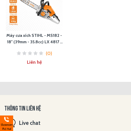
Máy cưa xích STIHL - MS182 -
18" (39mm - 35.8cc) LX 4817 -
30,5/Mi3
(0)
Liên hệ
THÔNG TIN LIÊN HỆ
Live chat
Showroom
Phố Huế