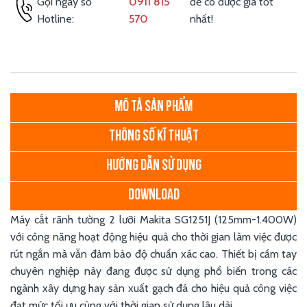
Gọi ngay số
0911 815
để có được giá tốt
Hotline:
570
nhất!
MÔ TẢ SẢN PHẨM
THÔNG SỐ KĨ THUẬT
HƯỚNG DẪN SỬ DỤNG
DOWNLOAD
Máy cắt rãnh tường 2 lưỡi Makita SG1251J (125mm-1.400W)
với công năng hoạt động hiệu quả cho thời gian làm việc được
rút ngắn mà vẫn đảm bảo độ chuẩn xác cao. Thiết bị cầm tay
chuyên nghiệp này đang được sử dụng phổ biến trong các
ngành xây dựng hay sản xuất gạch đá cho hiệu quả công việc
đạt mức tối ưu cùng với thời gian sử dụng lâu dài.