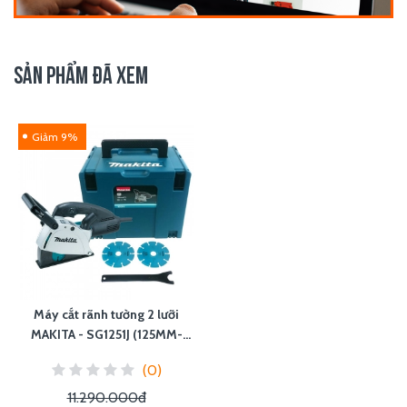
SẢN PHẨM ĐÃ XEM
Giảm 9%
Máy cắt rãnh tường 2 lưỡi
MAKITA - SG1251J (125MM-
1400W)
(0)
11.290.000đ