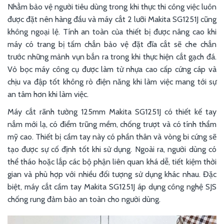
Nhằm bảo vệ người tiêu dùng trong khi thực thi công việc luôn
được đặt nên hàng đầu và máy cắt 2 lưỡi Makita SG1251J cũng
không ngoại lệ. Tính an toàn của thiết bị được nâng cao khi
máy có trang bị tấm chắn bảo vệ đặt đĩa cắt sẽ che chắn
trước những mảnh vụn bắn ra trong khi thực hiện cắt gạch đá.
Vỏ bọc máy công cụ được làm từ nhựa cao cấp cứng cáp và
chịu va đập tốt không rò điện năng khi làm việc mang tới sự
an tâm hơn khi làm việc.
Máy cắt rãnh tường 125mm Makita SG1251J có thiết kế tay
nắm mới lạ, có điểm trũng mềm, chống trượt và có tính thẩm
mỹ cao. Thiết bị cầm tay này có phần thân và vòng bi cứng sẽ
tạo được sự cố định tốt khi sử dụng. Ngoài ra, người dùng có
thể tháo hoặc lắp các bộ phận liên quan khá dễ, tiết kiệm thời
gian và phù hợp với nhiều đối tượng sử dụng khác nhau. Đặc
biệt, máy cắt cầm tay Makita SG1251J áp dụng công nghệ SJS
chống rung đảm bảo an toàn cho người dùng.