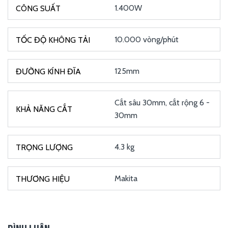
1.400W
10.000 vòng/phút
125mm
Cắt sâu 30mm, cắt rộng 6 -
30mm
4.3 kg
Makita