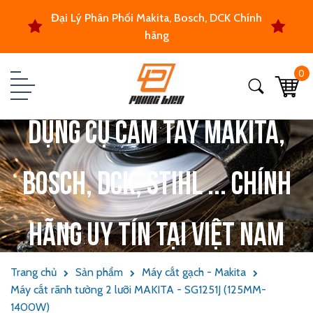
Đại Lý Phân Phối Makita, Bosch, DCK Chính
hãng
0
Dụng cụ cầm tay Makita,
Bosch, DCK, Stihl ... chính
hãng uy tín tại Việt Nam
Trang chủ
Sản phẩm
Máy cắt gạch - Makita
Máy cắt rãnh tường 2 lưỡi MAKITA - SG1251J (125MM-
1400W)