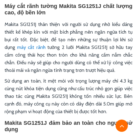
Máy cắt rãnh tường Makita SG1251J chất lượng
cao, độ bền lớn
Makita SG1251J thân thiện với người sử dụng nhờ kiểu dáng
thiết kế khép kín với mặt bích phẳng nên ngăn ngừa tích tụ
bụi rất tốt. Đặc biệt, để tạo nên những sự thuận lợi khi sử
dụng
máy cắt rãnh
tường 2 lưỡi Makita SG1251J sở hữu tay
cầm công thái học thon tròn cho khả năng cầm nắm chắc
chắn. Điều này sẽ giúp cho người dùng có thể xử lý công việc
thoải mái và ngăn ngừa tình trạng trơn trượt hiệu quả.
Sử dụng an toàn, ít mệt mỏi với trọng lượng máy chỉ 4.3 kg
cùng nút khóa tiện dụng cũng như cấu trúc nhỏ gọn giúp việc
thao tác cùng Makita SG1251J không tốn nhiều sức lực. Bên
cạnh đó, máy công cụ này còn có dây điện dài 5.0m giúp mở
rộng phạm vi hoạt động của thiết bị được tốt hơn.
Makita SG1251J đảm bảo an toàn cho người sử
dụng