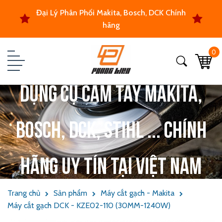
Đại Lý Phân Phối Makita, Bosch, DCK Chính
hãng
0
Dụng cụ cầm tay Makita,
Bosch, DCK, Stihl ... chính
hãng uy tín tại Việt Nam
Trang chủ
Sản phẩm
Máy cắt gạch - Makita
Máy cắt gạch DCK - KZE02-110 (30MM-1240W)