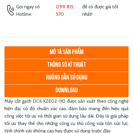
Gọi ngay số
0911 815
để có được giá tốt
Hotline:
570
nhất!
MÔ TẢ SẢN PHẨM
THÔNG SỐ KĨ THUẬT
HƯỚNG DẪN SỬ DỤNG
DOWNLOAD
Máy cắt gạch DCK KZE02-110 được sản xuất theo công nghệ
hiện đại, có độ chuẩn xác cao, đảm bảo mang đến hiệu quả
công việc tối ưu và thời gian sử dụng lâu dài. Đây là giải pháp
tối ưu thay thế cho những công cụ thủ công vừa tốn sức lực,
tính chính xác không cao hay được sử dụng trước đây.