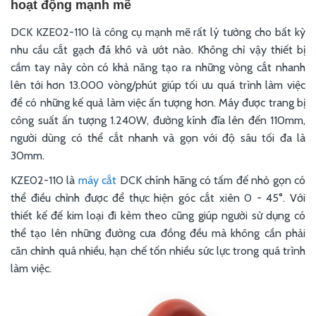
hoạt động mạnh mẽ
DCK KZE02-110 là công cụ mạnh mẽ rất lý tưởng cho bất kỳ
nhu cầu cắt gạch đá khô và ướt nào. Không chỉ vậy thiết bị
cầm tay này còn có khả năng tạo ra những vòng cắt nhanh
lên tới hơn 13.000 vòng/phút giúp tối ưu quá trình làm việc
để có những kế quả làm việc ấn tượng hơn. Máy được trang bị
công suất ấn tượng 1.240W, đường kính đĩa lên đến 110mm,
người dùng có thể cắt nhanh và gọn với độ sâu tối đa là
30mm.
KZE02-110 là
máy cắt
DCK chính hãng có tấm đế nhỏ gọn có
thể điều chỉnh được để thực hiện góc cắt xiên 0 - 45°. Với
thiết kế đế kim loại đi kèm theo cũng giúp người sử dụng có
thể tạo lên những đường cưa đồng đều mà không cần phải
căn chỉnh quá nhiều, hạn chế tốn nhiều sức lực trong quá trình
làm việc.