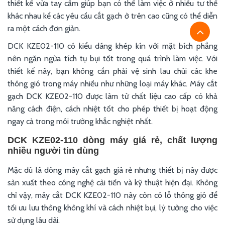
thiết kế vừa tay cầm giúp bạn có thể làm việc ở nhiều tư thế
khác nhau kể các yêu cầu cắt gạch ở trên cao cũng có thể diễn
ra một cách đơn giản.
DCK KZE02-110 có kiểu dáng khép kín với mặt bích phẳng
nên ngăn ngừa tích tụ bụi tốt trong quá trình làm việc. Với
thiết kế này, bạn không cần phải vệ sinh lau chùi các khe
thông gió trong máy nhiều như những loại máy khác. Máy cắt
gạch DCK KZE02-110 được làm từ chất liệu cao cấp có khả
năng cách điện, cách nhiệt tốt cho phép thiết bị hoạt động
ngay cả trong môi trường khắc nghiệt nhất.
DCK KZE02-110 dòng máy giá rẻ, chất lượng
nhiều người tin dùng
Mặc dù là dòng máy cắt gạch giá rẻ nhưng thiết bị này được
sản xuất theo công nghệ cải tiến và kỹ thuật hiện đại. Không
chỉ vậy, máy cắt DCK KZE02-110 này còn có lỗ thông gió để
tối ưu lưu thông không khí và cách nhiệt bụi, lý tưởng cho việc
sử dụng lâu dài.