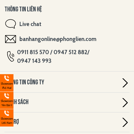
THÔNG TIN LIÊN HỆ
Live chat
banhangonline@phonglien.com
0911 815 570 / 0947 512 882/
0947 143 993
THÔNG TIN CÔNG TY
Showroom
Phố Huế
CHÍNH SÁCH
Showroom
Yên Bái II
Showroom
HỖ TRỢ
Lĩnh Nam