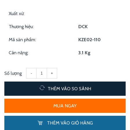
Xuất xứ:
Thương hiệu:
DCK
Mã sản phẩm:
KZE02-110
Cân nặng:
3.1 Kg
Số lượng
-
+
THÊM VÀO SO SÁNH
MUA NGAY
THÊM VÀO GIỎ HÀNG