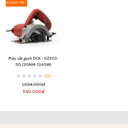
Giảm 9%
Máy cắt gạch DCK - KZE02-
110 (30MM-1240W)
(0)
1.034.000đ
940.000đ