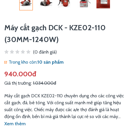
Máy cắt gạch DCK - KZE02-110
(30MM-1240W)
(0 đánh giá)
Trong kho còn:
10 sản phẩm
940.000đ
Giá thị trường:
1.034.000đ
Máy cắt gạch DCK KZE02-110 chuyên dụng cho các công việc
cắt gạch, đá, bê tông. Với công suất mạnh mẽ giúp tăng hiệu
suất công việc. Chiếc máy được các a/e thợ đánh giá là hoạt
động ổn định, bền bỉ mà giá thành lại cực rẻ so với các máy
cắt gạch cùng công suất
Xem thêm