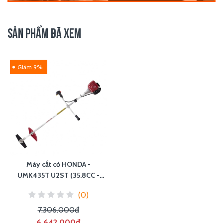
SẢN PHẨM ĐÃ XEM
Giảm 9%
Máy cắt cỏ HONDA -
UMK435T U2ST (35.8CC -
1.4HP)
(0)
7.306.000đ
6.642.000đ