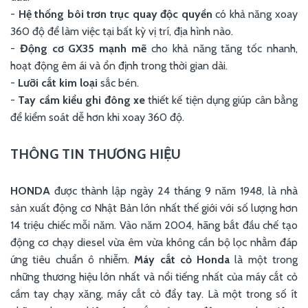
-
Hệ thống bôi trơn trục quay độc quyền
có khả năng xoay
360 độ để làm việc tại bất kỳ vị trí, địa hình nào.
-
Động cơ GX35 mạnh mẽ
cho khả năng tăng tốc nhanh,
hoạt động êm ái và ổn định trong thời gian dài.
-
Lưỡi cắt
kim loại
sắc bén.
-
Tay cầm kiểu ghi đông xe
thiết kế tiện dụng giúp cân bằng
để kiểm soát dễ hơn khi xoay 360 độ.
THÔNG TIN THƯƠNG HIỆU
HONDA
được thành lập ngày 24 tháng 9 năm 1948, là nhà
sản xuất động cơ Nhật Bản lớn nhất thế giới với số lượng hơn
14 triệu chiếc mỗi năm. Vào năm 2004, hãng bắt đầu chế tạo
động cơ chạy diesel vừa êm vừa không cần bộ lọc nhằm đáp
ứng tiêu chuẩn ô nhiễm.
Máy cắt cỏ Honda
là một trong
những thương hiệu lớn nhất và nổi tiếng nhất của máy cắt cỏ
cầm tay chạy xăng, máy cắt cỏ đẩy tay. Là một trong số ít