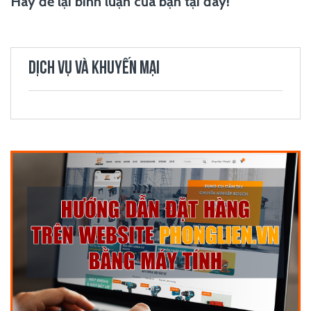
Hãy để lại bình luận của bạn tại đây!
DỊCH VỤ VÀ KHUYẾN MẠI