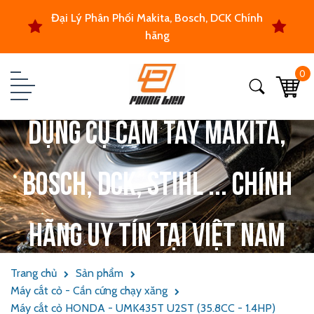
Đại Lý Phân Phối Makita, Bosch, DCK Chính
hãng
0
Dụng cụ cầm tay Makita,
Bosch, DCK, Stihl ... chính
hãng uy tín tại Việt Nam
Trang chủ
Sản phẩm
Máy cắt cỏ - Cần cứng chạy xăng
Máy cắt cỏ HONDA - UMK435T U2ST (35.8CC - 1.4HP)