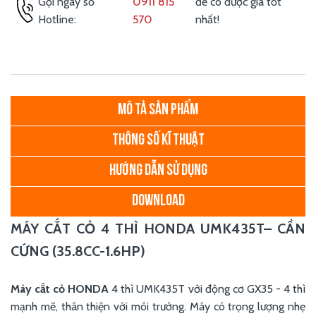
Gọi ngay số
0911 815
để có được giá tốt
Hotline:
570
nhất!
MÔ TẢ SẢN PHẨM
THÔNG SỐ KĨ THUẬT
HƯỚNG DẪN SỬ DỤNG
DOWNLOAD
MÁY CẮT CỎ 4 THÌ HONDA UMK435T– CẦN
CỨNG (35.8CC-1.6HP)​​
Máy cắt cỏ HONDA
4 thì UMK435T với động cơ GX35 - 4 thì
mạnh mẽ, thân thiện với môi trường. Máy có trọng lượng nhẹ