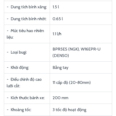
- Dung tích bình xăng:
1.5 l
- Dung tích bình nhớt:
0.65 l
- Mức tiêu hao nhiên
1.1 l/h
liệu:
BPR5ES (NGK), W16EPR-U
- Loại bugi:
(DENSO)
- Khởi động:
Bằng tay
- Điểu chỉnh độ cao
11 cấp độ (20-80mm)
lưỡi cắt:
- Kích thước bánh xe:
200 mm
- Khoảng tốc:
3 tốc độ hoạt động