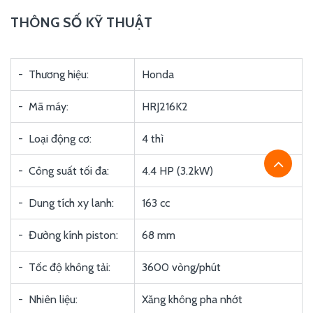
THÔNG SỐ KỸ THUẬT
- Thương hiệu:
Honda
- Mã máy:
HRJ216K2
- Loại động cơ:
4 thì
- Công suất tối đa:
4.4 HP (3.2kW)
- Dung tích xy lanh:
163 cc
- Đường kính piston:
68 mm
- Tốc độ không tải:
3600 vòng/phút
- Nhiên liệu:
Xăng không pha nhớt