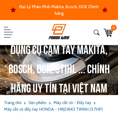
Đại Lý Phân Phối Makita, Bosch, DCK Chính
hãng
0
Dụng cụ cầm tay Makita,
Bosch, DCK, Stihl ... chính
hãng uy tín tại Việt Nam
Trang chủ
Sản phẩm
Máy cắt cỏ - Đẩy tay
Máy cắt cỏ đẩy tay HONDA - HRJ216K3 TWNH (3.7HP)