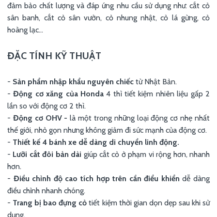
đảm bảo chất lượng và đáp ứng nhu cầu sử dụng như: cắt cỏ
sân banh, cắt cỏ sân vườn, cỏ nhung nhật, cỏ lá gừng, cỏ
hoàng lạc...
ĐẶC TÍNH KỸ THUẬT
-
Sản phẩm nhập khẩu nguyên chiếc
từ Nhật Bản.
-
Động cơ xăng
của Honda
4 thì tiết kiệm nhiên liệu gấp 2
lần so với động cơ 2 thì.
-
Động cơ OHV -
là một trong những loại động cơ nhẹ nhất
thế giới, nhỏ gọn nhưng không giảm đi sức mạnh của động cơ.
-
Thiết kế 4 bánh xe
dễ dàng di chuyển linh động
.
-
Lưỡi cắt đôi bản dài
giúp cắt cỏ ở phạm vi rộng hơn, nhanh
hơn.
-
Điều chỉnh độ cao tích hợp trên cần điểu khiển
dễ dàng
điều chỉnh nhanh chóng.
-
Trang bị bao đựng cỏ
tiết kiệm thời gian dọn dẹp sau khi sử
dụng.