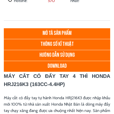
Hotline:
570
nhất!
MÔ TẢ SẢN PHẨM
THÔNG SỐ KĨ THUẬT
HƯỚNG DẪN SỬ DỤNG
DOWNLOAD
MÁY CẮT CỎ ĐẨY TAY 4 THÌ HONDA
HRJ216K3 (163CC-4.4HP)
Máy cắt cỏ đẩy tay tự hành Honda HRJ216K3 được nhập khẩu
mới 100% từ nhà sản xuất Honda Nhật Bản là dòng máy đẩy
tay chạy xăng đang được ưa chuộng nhất hiện nay. Sản phẩm