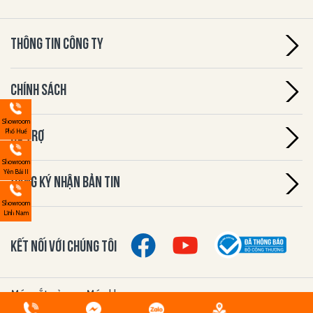
THÔNG TIN CÔNG TY
CHÍNH SÁCH
Showroom
Phố Huế
HỖ TRỢ
Showroom
Yên Bái II
ĐĂNG KÝ NHẬN BẢN TIN
Showroom
Lĩnh Nam
KẾT NỐI VỚI CHÚNG TÔI
Máy cắt cỏ
Máy khoan