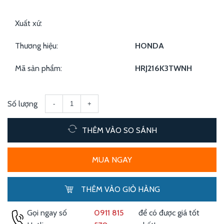
nhật, cỏ lá gừng, cỏ hoàng lạc...
Xuất xứ:
Thương hiệu:
HONDA
Mã sản phẩm:
HRJ216K3TWNH
Số lượng
-
+
THÊM VÀO SO SÁNH
MUA NGAY
THÊM VÀO GIỎ HÀNG
Gọi ngay số
0911 815
để có được giá tốt