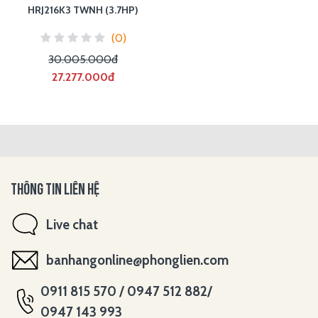
HRJ216K3 TWNH (3.7HP)
(0)
30.005.000đ
27.277.000đ
THÔNG TIN LIÊN HỆ
Live chat
banhangonline@phonglien.com
0911 815 570 / 0947 512 882/
0947 143 993