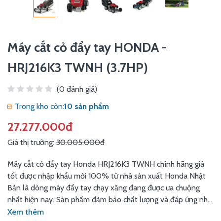
Máy cắt cỏ đẩy tay HONDA -
HRJ216K3 TWNH (3.7HP)
(0 đánh giá)
Trong kho còn:
10 sản phẩm
27.277.000đ
Giá thị trường:
30.005.000đ
Máy cắt cỏ đẩy tay Honda HRJ216K3 TWNH chính hãng giá
tốt được nhập khẩu mới 100% từ nhà sản xuất Honda Nhật
Bản là dòng máy đẩy tay chạy xăng đang được ưa chuộng
nhất hiện nay. Sản phẩm đảm bảo chất lượng và đáp ứng nhu
cầu sử dụng như: cắt cỏ sân banh, cắt cỏ sân vườn, cỏ nhung
Xem thêm