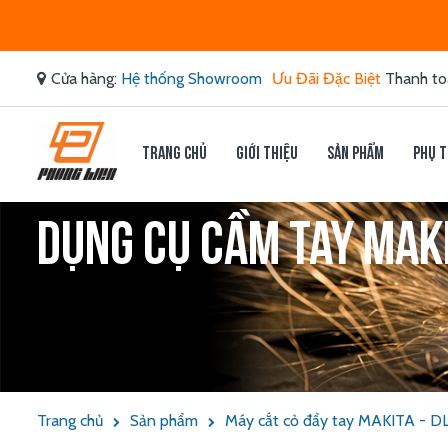
Cửa hàng:
Hệ thống Showroom
Ưu Đãi Đặc Biệt
Thanh to
Trang chủ
Giới thiệu
Sản phẩm
Phụ t
Dụng cụ cầm tay Makit
Trang chủ
Sản phẩm
Máy cắt cỏ đẩy tay MAKITA - 