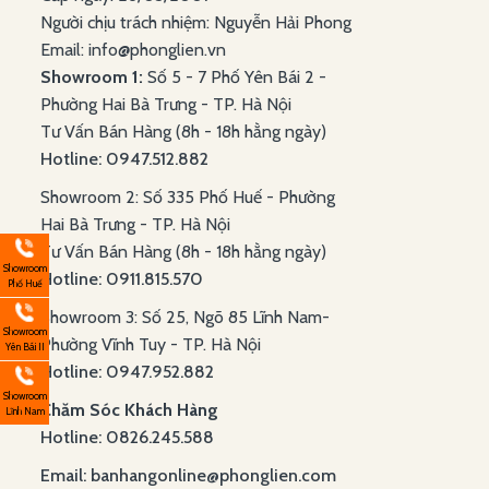
Người chịu trách nhiệm: Nguyễn Hải Phong
Email: info@phonglien.vn
Showroom 1:
Số 5 - 7 Phố Yên Bái 2 -
Phường Hai Bà Trưng - TP. Hà Nội
Tư Vấn Bán Hàng (8h - 18h hằng ngày)
Hotline: 0947.512.882
Showroom 2: Số 335 Phố Huế - Phường
Hai Bà Trưng - TP. Hà Nội
Tư Vấn Bán Hàng (8h - 18h hằng ngày)
Showroom
Hotline: 0911.815.570
Phố Huế
Showroom 3: Số 25, Ngõ 85 Lĩnh Nam-
Showroom
Phường Vĩnh Tuy - TP. Hà Nội
Yên Bái II
Hotline: 0947.952.882
Showroom
Chăm Sóc Khách Hàng
Lĩnh Nam
Hotline: 0826.245.588
Email: banhangonline@phonglien.com