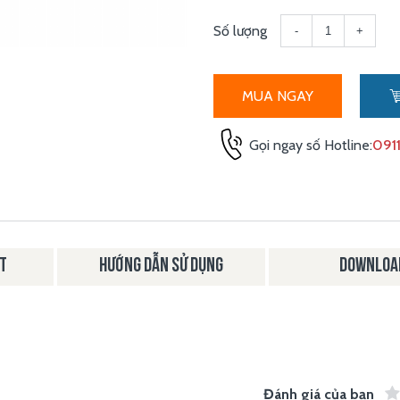
Số lượng
-
+
MUA NGAY
Gọi ngay số Hotline:
0911
ẬT
HƯỚNG DẪN SỬ DỤNG
DOWNLOA
Đánh giá của bạn