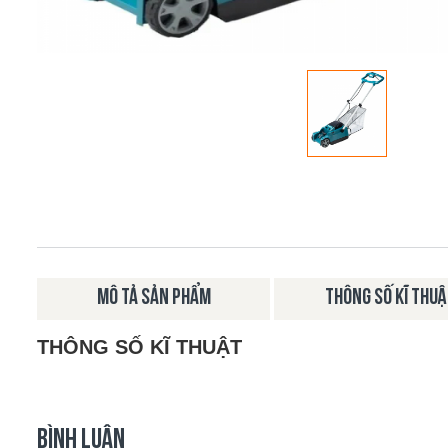
MÔ TẢ SẢN PHẨM
THÔNG SỐ KĨ THU
THÔNG SỐ KĨ THUẬT
BÌNH LUẬN