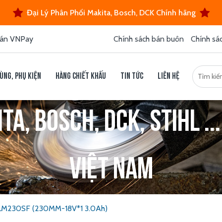
Đại Lý Phân Phối Makita, Bosch, DCK Chính hãng
án VNPay
Chính sách bán buôn
Chính sá
ùng, phụ kiện
Hàng chiết khấu
Tin tức
Liên hệ
a, Bosch, DCK, Stihl ...
Việt Nam
DLM230SF (230MM-18V*1 3.0Ah)