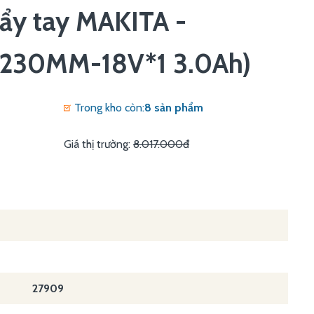
đẩy tay MAKITA -
230MM-18V*1 3.0Ah)
Trong kho còn:
8 sản phẩm
Giá thị trường:
8.017.000đ
27909