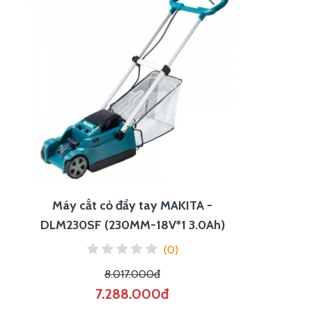
Máy cắt cỏ đẩy tay MAKITA -
DLM230SF (230MM-18V*1 3.0Ah)
(0)
8.017.000đ
7.288.000đ