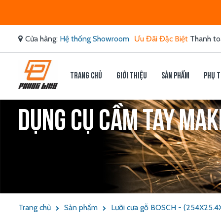
Cửa hàng:
Hệ thống Showroom
Ưu Đãi Đặc Biệt
Thanh to
Trang chủ
Giới thiệu
Sản phẩm
Phụ t
Dụng cụ cầm tay Makit
Trang chủ
Sản phẩm
Lưỡi cưa gỗ BOSCH - (254X25.