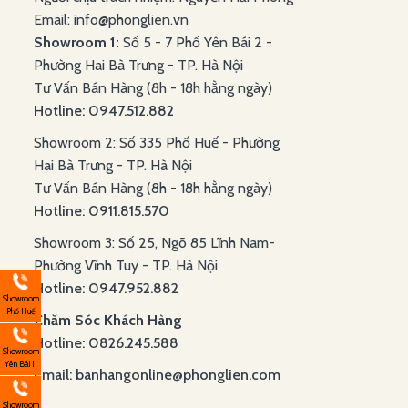
Email: info@phonglien.vn
Showroom 1:
Số 5 - 7 Phố Yên Bái 2 -
Phường Hai Bà Trưng - TP. Hà Nội
Tư Vấn Bán Hàng (8h - 18h hằng ngày)
Hotline: 0947.512.882
Showroom 2: Số 335 Phố Huế - Phường
Hai Bà Trưng - TP. Hà Nội
Tư Vấn Bán Hàng (8h - 18h hằng ngày)
Hotline: 0911.815.570
Showroom 3: Số 25, Ngõ 85 Lĩnh Nam-
Phường Vĩnh Tuy - TP. Hà Nội
Hotline: 0947.952.882
Showroom
Phố Huế
Chăm Sóc Khách Hàng
Hotline: 0826.245.588
Showroom
Yên Bái II
Email: banhangonline@phonglien.com
Showroom