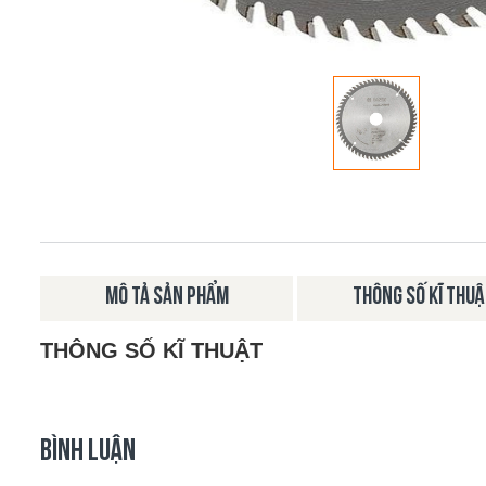
MÔ TẢ SẢN PHẨM
THÔNG SỐ KĨ THU
THÔNG SỐ KĨ THUẬT
BÌNH LUẬN