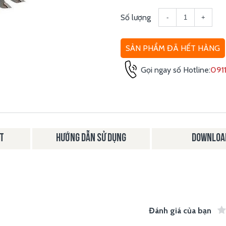
Số lượng
-
+
SẢN PHẨM ĐÃ HẾT HÀNG
Gọi ngay số Hotline:
0911
ẬT
HƯỚNG DẪN SỬ DỤNG
DOWNLOA
Đánh giá của bạn