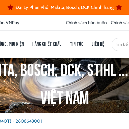
Đại Lý Phân Phối Makita, Bosch, DCK Chính hãng
án VNPay
Chính sách bán buôn
Chính sá
ùng, phụ kiện
Hàng chiết khấu
Tin tức
Liên hệ
a, Bosch, DCK, Stihl ...
Việt Nam
4X40T) - 2608643001