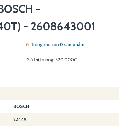
 BOSCH -
40T) - 2608643001
Trong kho còn:
0 sản phẩm
Giá thị trường:
520.000đ
BOSCH
22449