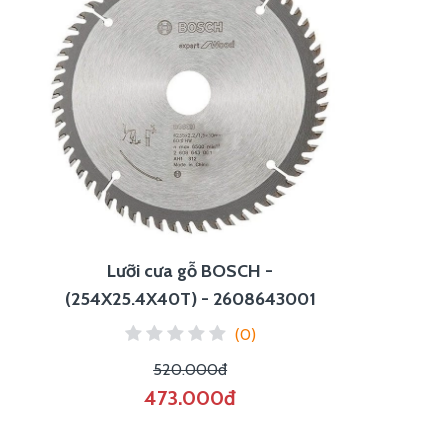
Lưỡi cưa gỗ BOSCH -
(254X25.4X40T) - 2608643001
(0)
520.000đ
473.000đ