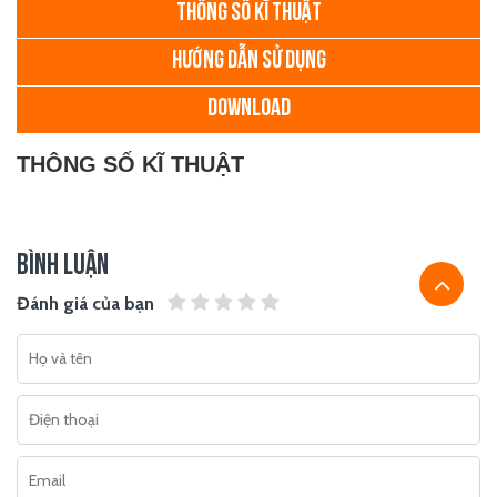
THÔNG SỐ KĨ THUẬT
HƯỚNG DẪN SỬ DỤNG
DOWNLOAD
THÔNG SỐ KĨ THUẬT
BÌNH LUẬN
Đánh giá của bạn