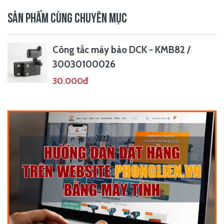
SẢN PHẨM CÙNG CHUYÊN MỤC
Công tắc máy bào DCK - KMB82 /
30030100026
30.000đ