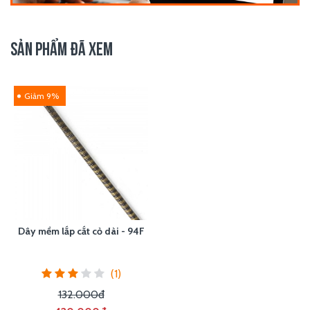
SẢN PHẨM ĐÃ XEM
Giảm 9%
Dây mềm lắp cắt cỏ dài - 94F
(1)
132.000đ