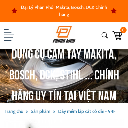
Đại Lý Phân Phối Makita, Bosch, DCK Chính
hãng
0
Dụng cụ cầm tay Makita,
Bosch, DCK, Stihl ... chính
hãng uy tín tại Việt Nam
Trang chủ
Sản phẩm
Dây mềm lắp cắt cỏ dài - 94F