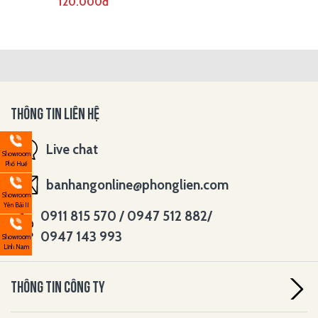
120.000đ
THÔNG TIN LIÊN HỆ
Live chat
Showroom
Phố Huế
banhangonline@phonglien.com
Showroom
Yên Bái II
0911 815 570 / 0947 512 882/
0947 143 993
Showroom
Lĩnh Nam
THÔNG TIN CÔNG TY