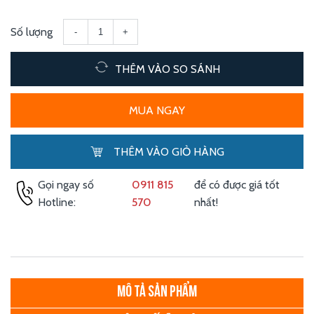
Số lượng
-
+
THÊM VÀO SO SÁNH
MUA NGAY
THÊM VÀO GIỎ HÀNG
Gọi ngay số
0911 815
để có được giá tốt
Hotline:
570
nhất!
MÔ TẢ SẢN PHẨM