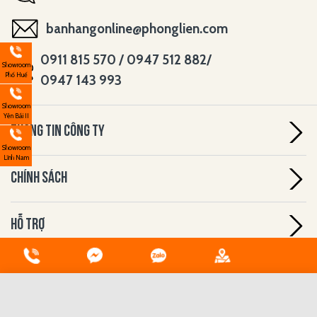
banhangonline@phonglien.com
0911 815 570 / 0947 512 882/
Showroom
Phố Huế
0947 143 993
Showroom
Yên Bái II
THÔNG TIN CÔNG TY
Showroom
Lĩnh Nam
CHÍNH SÁCH
HỖ TRỢ
ĐĂNG KÝ NHẬN BẢN TIN
Đã có 0 sản phẩm được chọn
Tối đa 3 sản phẩm được so sánh