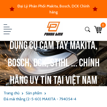
Đại Lý Phân Phối Makita, Bosch, DCK Chính
hãng
0
Dụng cụ cầm tay Makita,
Bosch, DCK, Stihl ... chính
hãng uy tín tại Việt Nam
Trang chủ
Sản phẩm
Đá mài thẳng (2-5-60) MAKITA - 794054-4