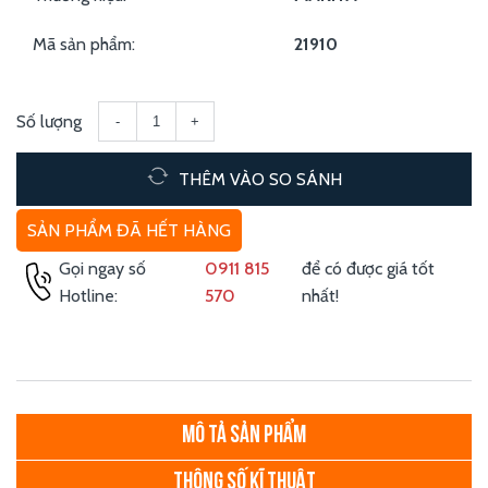
Mã sản phẩm:
21910
Số lượng
-
+
THÊM VÀO SO SÁNH
SẢN PHẨM ĐÃ HẾT HÀNG
Gọi ngay số
0911 815
để có được giá tốt
Hotline:
570
nhất!
MÔ TẢ SẢN PHẨM
THÔNG SỐ KĨ THUẬT