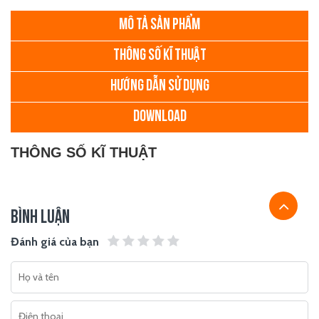
MÔ TẢ SẢN PHẨM
THÔNG SỐ KĨ THUẬT
HƯỚNG DẪN SỬ DỤNG
DOWNLOAD
THÔNG SỐ KĨ THUẬT
BÌNH LUẬN
Đánh giá của bạn