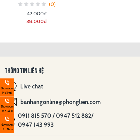
(0)
42.000đ
38.000đ
THÔNG TIN LIÊN HỆ
Live chat
Showroom
Phố Huế
banhangonline@phonglien.com
Showroom
Yên Bái II
0911 815 570 / 0947 512 882/
0947 143 993
Showroom
Lĩnh Nam