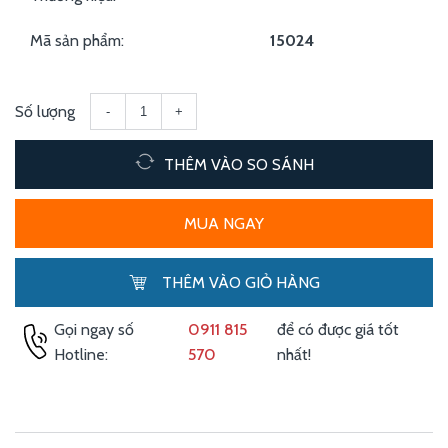
Mã sản phẩm:
15024
Số lượng
-
+
THÊM VÀO SO SÁNH
MUA NGAY
THÊM VÀO GIỎ HÀNG
Gọi ngay số
0911 815
để có được giá tốt
Hotline:
570
nhất!