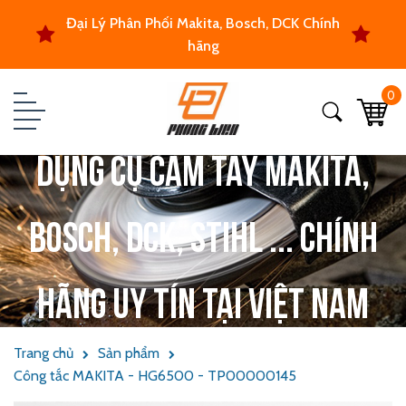
Đại Lý Phân Phối Makita, Bosch, DCK Chính
hãng
0
Dụng cụ cầm tay Makita,
Bosch, DCK, Stihl ... chính
hãng uy tín tại Việt Nam
Trang chủ
Sản phẩm
Công tắc MAKITA - HG6500 - TP00000145