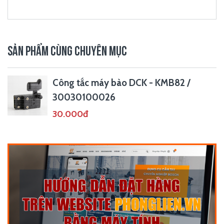
SẢN PHẨM CÙNG CHUYÊN MỤC
Công tắc máy bào DCK - KMB82 /
30030100026
30.000đ