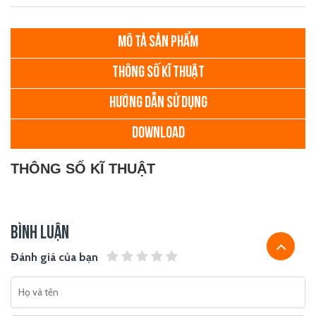
MÔ TẢ SẢN PHẨM
THÔNG SỐ KĨ THUẬT
HƯỚNG DẪN SỬ DỤNG
DOWNLOAD
THÔNG SỐ KĨ THUẬT
BÌNH LUẬN
Đánh giá của bạn