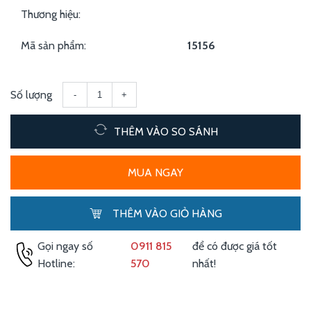
Thương hiệu:
Mã sản phẩm:
15156
Số lượng
-
+
THÊM VÀO SO SÁNH
MUA NGAY
THÊM VÀO GIỎ HÀNG
Gọi ngay số
0911 815
để có được giá tốt
Hotline:
570
nhất!