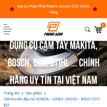
Đại Lý Phân Phối Makita, Bosch, DCK Chính
hãng
0
Dụng cụ cầm tay Makita,
Bosch, DCK, Stihl ... chính
hãng uy tín tại Việt Nam
Trang chủ
Sản phẩm
Chế hòa khí đầu nổ HONDA - GX160, GX200 - 16100-Z0T-
821