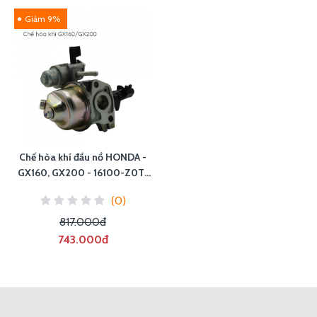
Giảm 9%
Chế hòa khí đầu nổ HONDA -
GX160, GX200 - 16100-Z0T-
821
(0)
817.000đ
743.000đ