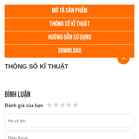
MÔ TẢ SẢN PHẨM
THÔNG SỐ KĨ THUẬT
HƯỚNG DẪN SỬ DỤNG
DOWNLOAD
THÔNG SỐ KĨ THUẬT
BÌNH LUẬN
Đánh giá của bạn