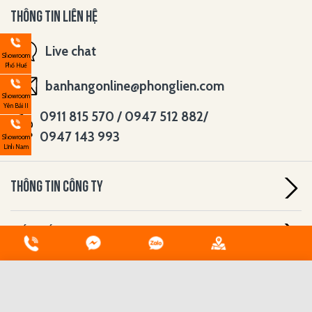
THÔNG TIN LIÊN HỆ
Live chat
Showroom
Phố Huế
banhangonline@phonglien.com
Showroom
Yên Bái II
0911 815 570 / 0947 512 882/
0947 143 993
Showroom
Lĩnh Nam
THÔNG TIN CÔNG TY
CHÍNH SÁCH
HỖ TRỢ
Đã có 0 sản phẩm được chọn
Tối đa 3 sản phẩm được so sánh