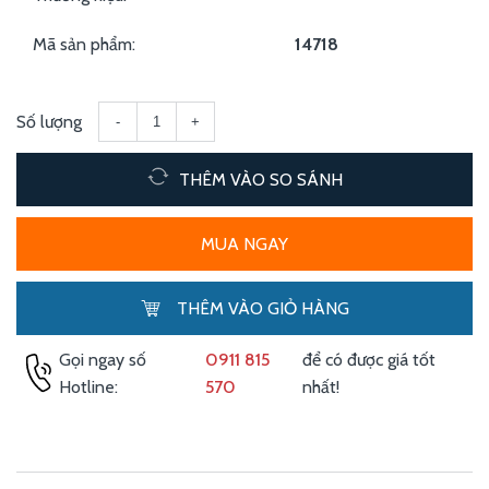
Mã sản phẩm:
14718
Số lượng
-
+
THÊM VÀO SO SÁNH
MUA NGAY
THÊM VÀO GIỎ HÀNG
Gọi ngay số
0911 815
để có được giá tốt
Hotline:
570
nhất!