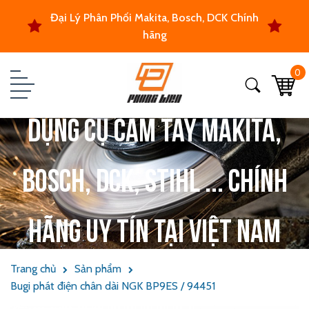
Đại Lý Phân Phối Makita, Bosch, DCK Chính
hãng
0
Dụng cụ cầm tay Makita,
Bosch, DCK, Stihl ... chính
hãng uy tín tại Việt Nam
Trang chủ
Sản phẩm
Bugi phát điện chân dài NGK BP9ES / 94451