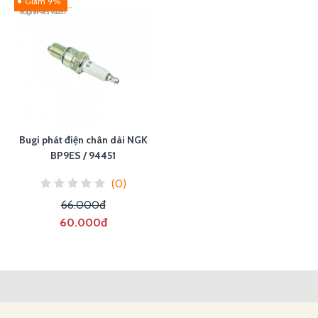
Giảm 9%
Bugi phát điện chân dài NGK
BP9ES / 94451
(0)
66.000đ
60.000đ