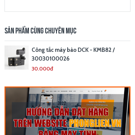
SẢN PHẨM CÙNG CHUYÊN MỤC
Công tắc máy bào DCK - KMB82 /
30030100026
30.000đ