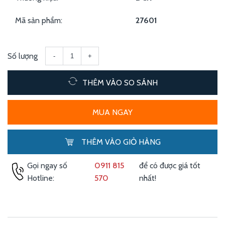
Mã sản phẩm:
27601
Số lượng
-
+
THÊM VÀO SO SÁNH
MUA NGAY
THÊM VÀO GIỎ HÀNG
Gọi ngay số
0911 815
để có được giá tốt
Hotline:
570
nhất!