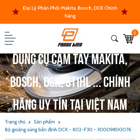
Đại Lý Phân Phối Makita, Bosch, DCK Chính
hãng
0
Dụng cụ cầm tay Makita,
Bosch, DCK, Stihl ... chính
hãng uy tín tại Việt Nam
Trang chủ
Sản phẩm
Bộ gioăng súng bắn đinh DCK - K02-F30 - 30009800076