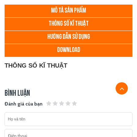
MÔ TẢ SẢN PHẨM
THÔNG SỐ KĨ THUẬT
HƯỚNG DẪN SỬ DỤNG
DOWNLOAD
THÔNG SỐ KĨ THUẬT
BÌNH LUẬN
Đánh giá của bạn