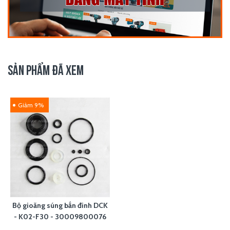
SẢN PHẨM ĐÃ XEM
Giảm 9%
Bộ gioăng súng bắn đinh DCK
- K02-F30 - 30009800076