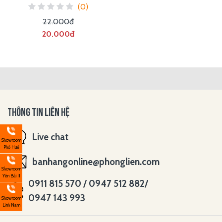
(0)
22.000đ
20.000đ
THÔNG TIN LIÊN HỆ
Live chat
Showroom
Phố Huế
banhangonline@phonglien.com
Showroom
Yên Bái II
0911 815 570 / 0947 512 882/
0947 143 993
Showroom
Lĩnh Nam