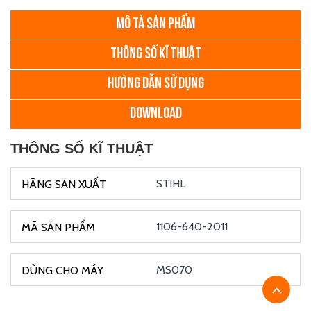
MÔ TẢ SẢN PHẨM
THÔNG SỐ KĨ THUẬT
HƯỚNG DẪN SỬ DỤNG
DOWNLOAD
THÔNG SỐ KĨ THUẬT
STIHL
1106-640-2011
MS070