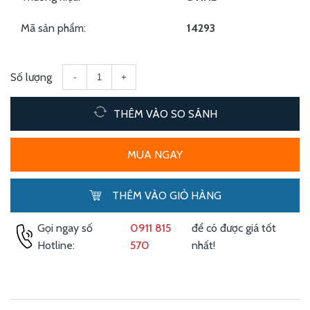
Mã sản phẩm:
14293
Số lượng
-
+
THÊM VÀO SO SÁNH
MUA NGAY
THÊM VÀO GIỎ HÀNG
Gọi ngay số
0911 815
để có được giá tốt
Hotline:
570
nhất!