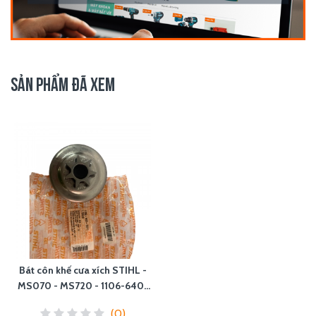
SẢN PHẨM ĐÃ XEM
Bát côn khế cưa xích STIHL -
MS070 - MS720 - 1106-640-
2011
(0)