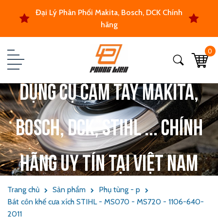
Đại Lý Phân Phối Makita, Bosch, DCK Chính
hãng
0
Dụng cụ cầm tay Makita,
Bosch, DCK, Stihl ... chính
hãng uy tín tại Việt Nam
Trang chủ
Sản phẩm
Phụ tùng - p
Bát côn khế cưa xích STIHL - MS070 - MS720 - 1106-640-
2011