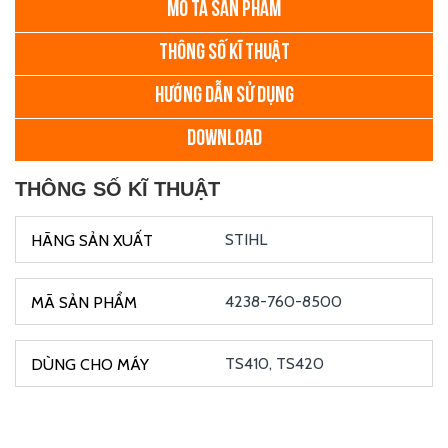
MÔ TẢ SẢN PHẨM
THÔNG SỐ KĨ THUẬT
HƯỚNG DẪN SỬ DỤNG
DOWNLOAD
THÔNG SỐ KĨ THUẬT
STIHL
4238-760-8500
TS410, TS420