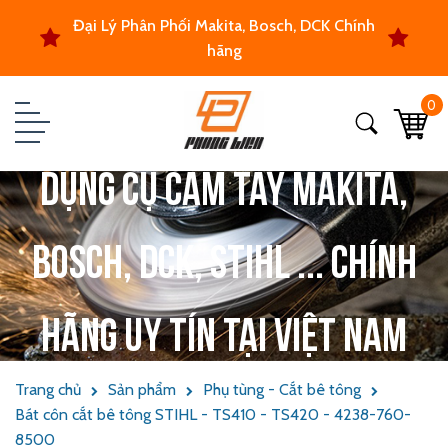
Đại Lý Phân Phối Makita, Bosch, DCK Chính
hãng
0
Dụng cụ cầm tay Makita,
Bosch, DCK, Stihl ... chính
hãng uy tín tại Việt Nam
Trang chủ
Sản phẩm
Phụ tùng - Cắt bê tông
Bát côn cắt bê tông STIHL - TS410 - TS420 - 4238-760-
8500