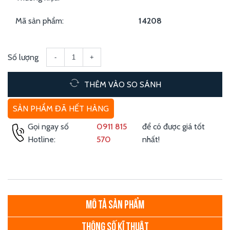
Mã sản phẩm:
14208
Số lượng
-
+
THÊM VÀO SO SÁNH
SẢN PHẨM ĐÃ HẾT HÀNG
Gọi ngay số
0911 815
để có được giá tốt
Hotline:
570
nhất!
MÔ TẢ SẢN PHẨM
THÔNG SỐ KĨ THUẬT