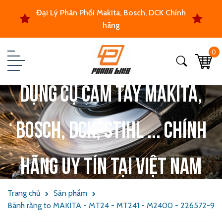
Đại Lý Phân Phối Makita, Bosch, DCK Chính
hãng
0
Dụng cụ cầm tay Makita,
Bosch, DCK, Stihl ... chính
hãng uy tín tại Việt Nam
Trang chủ
Sản phẩm
Bánh răng to MAKITA - MT24 - MT241 - M2400 - 226572-9