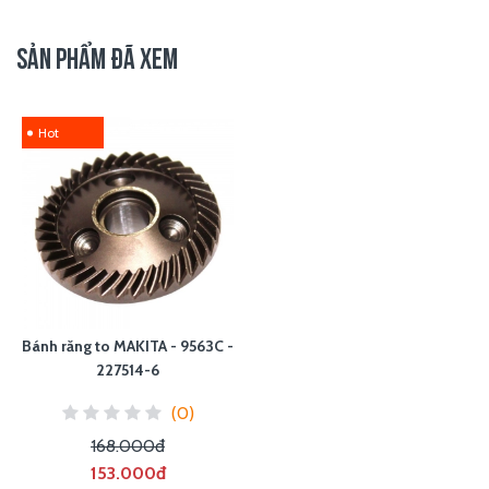
SẢN PHẨM ĐÃ XEM
Hot
Bánh răng to MAKITA - 9563C -
227514-6
(0)
168.000đ
153.000đ