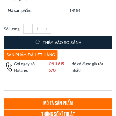
Mã sản phẩm:
14154
Số lượng
-
+
THÊM VÀO SO SÁNH
SẢN PHẨM ĐÃ HẾT HÀNG
Gọi ngay số
0911 815
để có được giá tốt
Hotline:
570
nhất!
MÔ TẢ SẢN PHẨM
THÔNG SỐ KĨ THUẬT