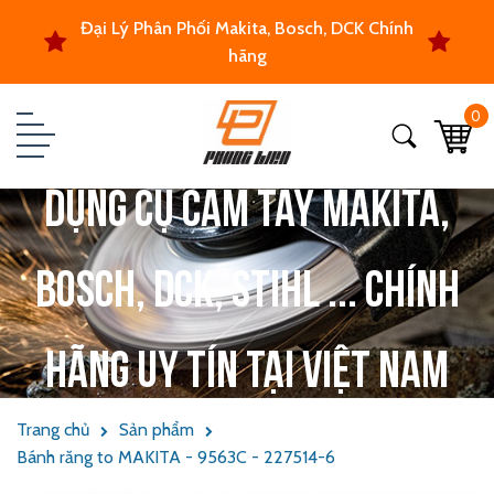
Đại Lý Phân Phối Makita, Bosch, DCK Chính
hãng
0
Dụng cụ cầm tay Makita,
Bosch, DCK, Stihl ... chính
hãng uy tín tại Việt Nam
Trang chủ
Sản phẩm
Bánh răng to MAKITA - 9563C - 227514-6