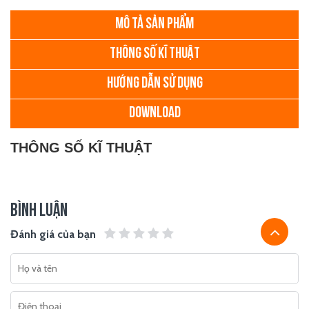
MÔ TẢ SẢN PHẨM
THÔNG SỐ KĨ THUẬT
HƯỚNG DẪN SỬ DỤNG
DOWNLOAD
THÔNG SỐ KĨ THUẬT
BÌNH LUẬN
Đánh giá của bạn