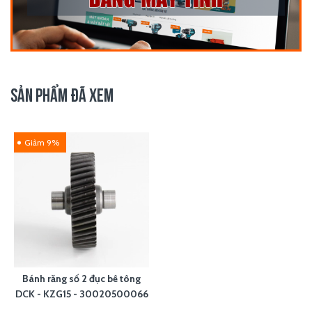
SẢN PHẨM ĐÃ XEM
Giảm 9%
Bánh răng số 2 đục bê tông
DCK - KZG15 - 30020500066