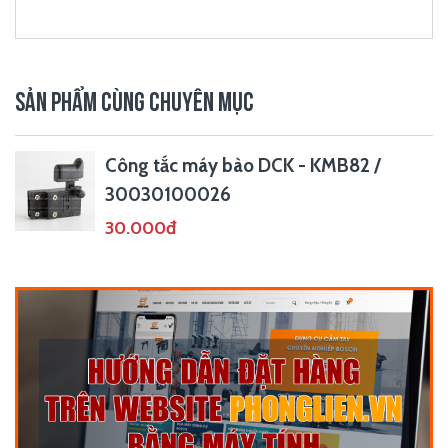
SẢN PHẨM CÙNG CHUYÊN MỤC
Công tắc máy bào DCK - KMB82 /
30030100026
30.000đ