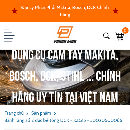
Đại Lý Phân Phối Makita, Bosch, DCK Chính
hãng
0
Dụng cụ cầm tay Makita,
Bosch, DCK, Stihl ... chính
hãng uy tín tại Việt Nam
Trang chủ
Sản phẩm
Bánh răng số 2 đục bê tông DCK - KZG15 - 30020500066