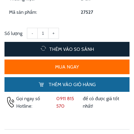
Mã sản phẩm:
27527
Số lượng
-
+
THÊM VÀO SO SÁNH
MUA NGAY
THÊM VÀO GIỎ HÀNG
Gọi ngay số
0911 815
để có được giá tốt
Hotline:
570
nhất!