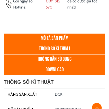
Gọi ngay số
0911 815
để có được giá tốt
Hotline:
570
nhất!
MÔ TẢ SẢN PHẨM
THÔNG SỐ KĨ THUẬT
HƯỚNG DẪN SỬ DỤNG
DOWNLOAD
THÔNG SỐ KĨ THUẬT
DCK