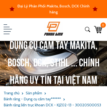
Đại Lý Phân Phối Makita, Bosch, DCK Chính
hãng
0
Dụng cụ cầm tay Makita,
Bosch, DCK, Stihl ... chính
hãng uy tín tại Việt Nam
Trang chủ
Sản phẩm
Bánh răng - Dụng cụ cầm tay******
Bánh răng liền trục khoan DCK - KJZ02-13 - 30020500053