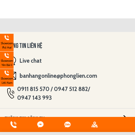
Showroom
THÔNG TIN LIÊN HỆ
Phố Huế
Live chat
Showroom
Yên Bái II
banhangonline@phonglien.com
Showroom
Lĩnh Nam
0911 815 570 / 0947 512 882/
0947 143 993
THÔNG TIN CÔNG TY