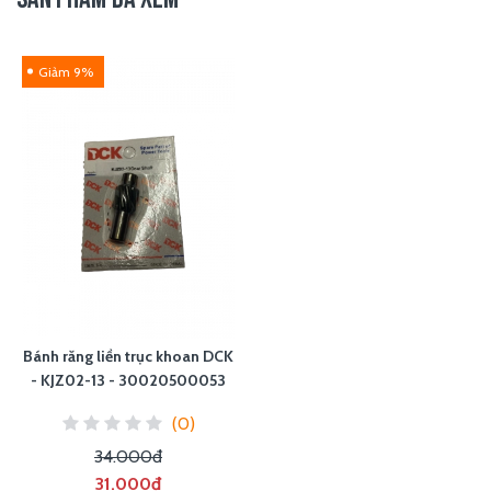
SẢN PHẨM ĐÃ XEM
Giảm 9%
Bánh răng liền trục khoan DCK
- KJZ02-13 - 30020500053
(0)
34.000đ
31.000đ