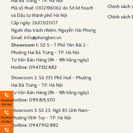
Hai Bà Trưng - TP. Hà Nội
Chính sách 
Mã số thuế: 0102196062 do Sở kế hoạch
và Đầu tư thành phố Hà Nội
Chính sách 
Cấp ngày: 26/03/2007
Người chịu trách nhiệm: Nguyễn Hải Phong
Email: info@phonglien.vn
Showroom 1:
Số 5 - 7 Phố Yên Bái 2 -
Phường Hai Bà Trưng - TP. Hà Nội
Tư Vấn Bán Hàng (8h - 18h hằng ngày)
Hotline: 0947.512.882
Showroom 2: Số 335 Phố Huế - Phường
Hai Bà Trưng - TP. Hà Nội
Tư Vấn Bán Hàng (8h - 18h hằng ngày)
Hotline: 0911.815.570
Showroom
Phố Huế
Showroom 3: Số 25, Ngõ 85 Lĩnh Nam-
Phường Vĩnh Tuy - TP. Hà Nội
Showroom
Yên Bái II
Hotline: 0947.952.882