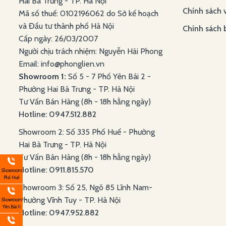
Hai Bà Trưng - TP. Hà Nội
Chính sách 
Mã số thuế: 0102196062 do Sở kế hoạch
và Đầu tư thành phố Hà Nội
Chính sách 
Cấp ngày: 26/03/2007
Người chịu trách nhiệm: Nguyễn Hải Phong
Email: info@phonglien.vn
Showroom 1:
Số 5 - 7 Phố Yên Bái 2 -
Phường Hai Bà Trưng - TP. Hà Nội
Tư Vấn Bán Hàng (8h - 18h hằng ngày)
Hotline: 0947.512.882
Showroom 2: Số 335 Phố Huế - Phường
Hai Bà Trưng - TP. Hà Nội
Tư Vấn Bán Hàng (8h - 18h hằng ngày)
Hotline: 0911.815.570
Showroom
Phố Huế
Showroom 3: Số 25, Ngõ 85 Lĩnh Nam-
Phường Vĩnh Tuy - TP. Hà Nội
Showroom
Yên Bái II
Hotline: 0947.952.882